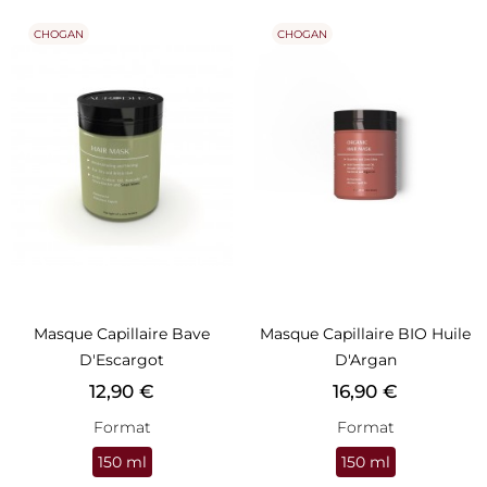
CHOGAN
CHOGAN
Masque Capillaire Bave
Masque Capillaire BIO Huile
D'Escargot
D'Argan
Prix
Prix
12,90 €
16,90 €
Format
Format
150 ml
150 ml