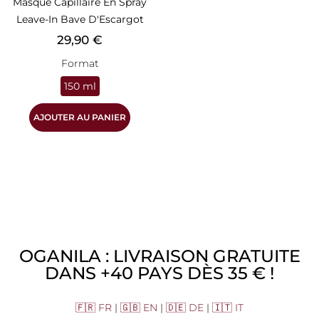
Masque Capillaire En Spray
Leave-In Bave D'Escargot
Prix
29,90 €
Format
150 ml
AJOUTER AU PANIER
OGANILA : LIVRAISON GRATUITE
DANS +40 PAYS DÈS 35 € !
🇫🇷 FR
|
🇬🇧 EN
|
🇩🇪 DE
|
🇮🇹 IT