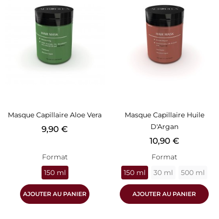
Masque Capillaire Aloe Vera
Masque Capillaire Huile
D'Argan
Prix
9,90 €
Prix
10,90 €
Format
Format
150 ml
150 ml
30 ml
500 ml
AJOUTER AU PANIER
AJOUTER AU PANIER