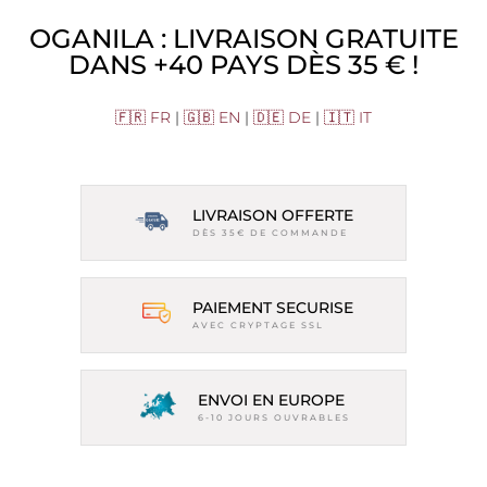
OGANILA : LIVRAISON GRATUITE
DANS +40 PAYS DÈS 35 € !
🇫🇷 FR
|
🇬🇧 EN
|
🇩🇪 DE
|
🇮🇹 IT
LIVRAISON OFFERTE
DÈS 35€ DE COMMANDE
PAIEMENT SECURISE
AVEC CRYPTAGE SSL
ENVOI EN EUROPE
6-10 JOURS OUVRABLES