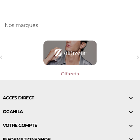
Nos marques

Olfazeta

ACCES DIRECT

OGANILA

VOTRE COMPTE

INFORMATIONS SHOP