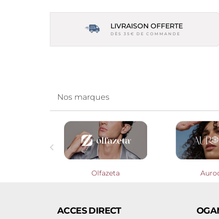
LIVRAISON OFFERTE
DÈS 35€ DE COMMANDE
Nos marques

Profumieri
Olfazeta
Auro
ACCES DIRECT
OGA