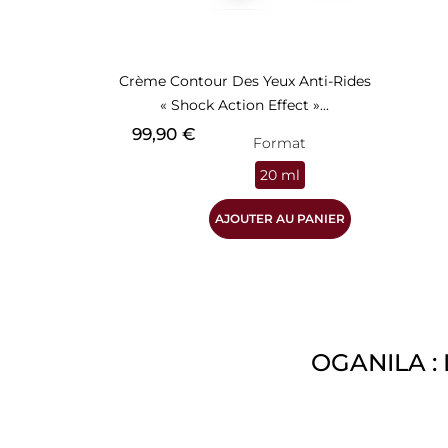
Crème Contour Des Yeux Anti-Rides
« Shock Action Effect »...
Prix
99,90 €
Format
20 ml
AJOUTER AU PANIER
OGANILA : 