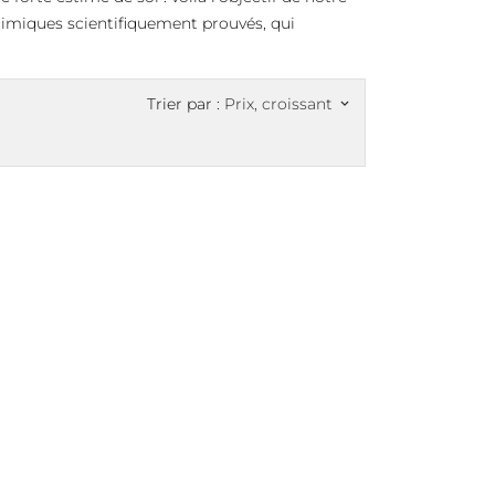
himiques scientifiquement prouvés, qui
Trier par :
Prix, croissant
keyboard_arrow_down