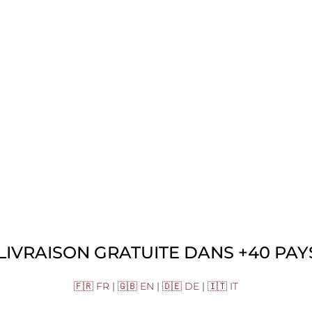
LIVRAISON GRATUITE DANS +40 PAYS
🇫🇷 FR
|
🇬🇧 EN
|
🇩🇪 DE
|
🇮🇹 IT