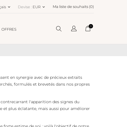
Ma liste de souhaits (
0
)
çais
Devise :
EUR
keyboard_arrow_down
keyboard_arrow_down
0
OFFRES
sent en synergie avec de précieux extraits
herchés, formulés et brevetés dans nos propres
contrecarrant l'apparition des signes du
e et plus éclatante, mais aussi pour améliorer
forte estime de soi : voilà l'objectif de notre