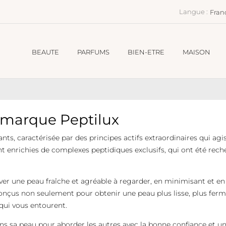
Langue :
Fran
BEAUTE
PARFUMS
BIEN-ETRE
MAISON
a marque Peptilux
s, caractérisée par des principes actifs extraordinaires qui agis
nt enrichies de complexes peptidiques exclusifs, qui ont été rec
er une peau fraîche et agréable à regarder, en minimisant et en 
onçus non seulement pour obtenir une peau plus lisse, plus ferm
 qui vous entourent.
ns sa peau pour aborder les autres avec la bonne confiance et une 