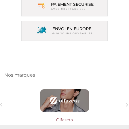
PAIEMENT SECURISE
AVEC CRYPTAGE SSL
ENVOI EN EUROPE
6-10 JOURS OUVRABLES
Nos marques

Olfazeta