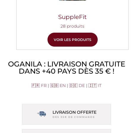
SuppleFit
28 produits
VOIR LES PRODUITS
OGANILA : LIVRAISON GRATUITE
DANS +40 PAYS DÈS 35 € !
🇫🇷 FR
|
🇬🇧 EN
|
🇩🇪 DE
|
🇮🇹 IT
LIVRAISON OFFERTE
DÈS 35€ DE COMMANDE