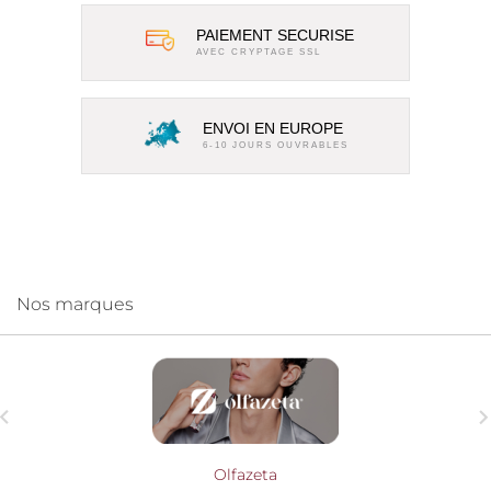
PAIEMENT SECURISE
AVEC CRYPTAGE SSL
ENVOI EN EUROPE
6-10 JOURS OUVRABLES
Nos marques

Olfazeta