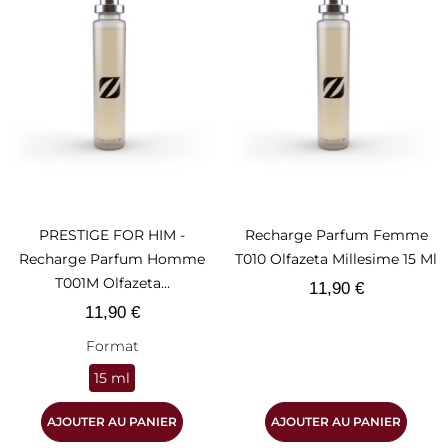
PRESTIGE FOR HIM -
Recharge Parfum Femme
Recharge Parfum Homme
T010 Olfazeta Millesime 15 Ml
T001M Olfazeta...
Prix
11,90 €
Prix
11,90 €
Format
15 ml
AJOUTER AU PANIER
AJOUTER AU PANIER