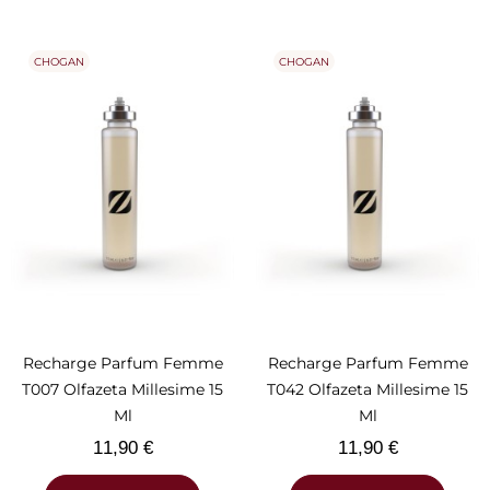
CHOGAN
CHOGAN
Recharge Parfum Femme
Recharge Parfum Femme
T007 Olfazeta Millesime 15
T042 Olfazeta Millesime 15
Ml
Ml
Prix
Prix
11,90 €
11,90 €