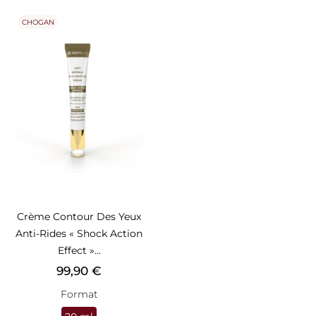
CHOGAN
Crème Contour Des Yeux
Anti-Rides « Shock Action
Effect »...
Prix
99,90 €
Format