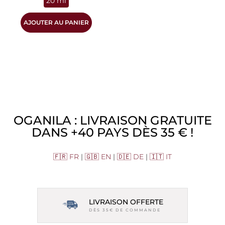
20 ml
AJOUTER AU PANIER
OGANILA : LIVRAISON GRATUITE
DANS +40 PAYS DÈS 35 € !
🇫🇷 FR
|
🇬🇧 EN
|
🇩🇪 DE
|
🇮🇹 IT
LIVRAISON OFFERTE
DÈS 35€ DE COMMANDE