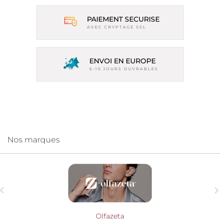
PAIEMENT SECURISE
AVEC CRYPTAGE SSL
ENVOI EN EUROPE
6-10 JOURS OUVRABLES
Nos marques

Olfazeta