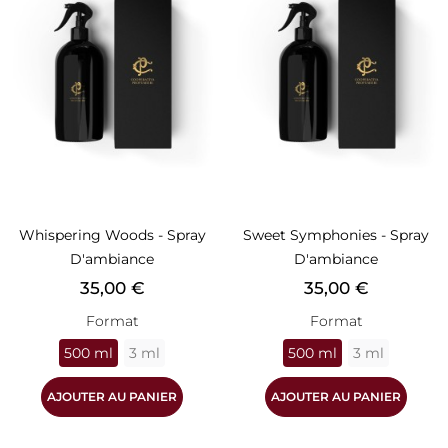
Whispering Woods - Spray
Sweet Symphonies - Spray
D'ambiance
D'ambiance
Prix
Prix
35,00 €
35,00 €
Format
Format
500 ml
3 ml
500 ml
3 ml
AJOUTER AU PANIER
AJOUTER AU PANIER