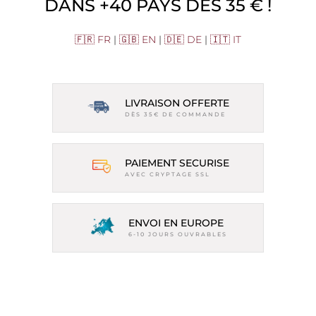
DANS +40 PAYS DÈS 35 € !
🇫🇷 FR
|
🇬🇧 EN
|
🇩🇪 DE
|
🇮🇹 IT
LIVRAISON OFFERTE
DÈS 35€ DE COMMANDE
PAIEMENT SECURISE
AVEC CRYPTAGE SSL
ENVOI EN EUROPE
6-10 JOURS OUVRABLES