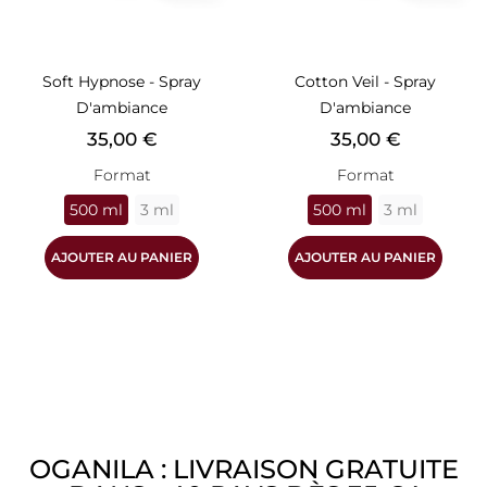
Soft Hypnose - Spray
Cotton Veil - Spray
D'ambiance
D'ambiance
Prix
Prix
35,00 €
35,00 €
Format
Format
500 ml
3 ml
500 ml
3 ml
AJOUTER AU PANIER
AJOUTER AU PANIER
OGANILA : LIVRAISON GRATUITE