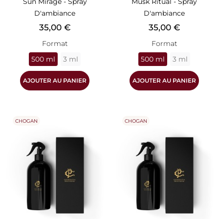
Sun Mirage - Spray
Musk Ritual - Spray
D'ambiance
D'ambiance
Prix
Prix
35,00 €
35,00 €
Format
Format
500 ml
3 ml
500 ml
3 ml
AJOUTER AU PANIER
AJOUTER AU PANIER
CHOGAN
CHOGAN