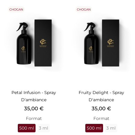
CHOGAN
CHOGAN
Petal Infusion - Spray
Fruity Delight - Spray
D'ambiance
D'ambiance
Prix
Prix
35,00 €
35,00 €
Format
Format
500 ml
3 ml
500 ml
3 ml