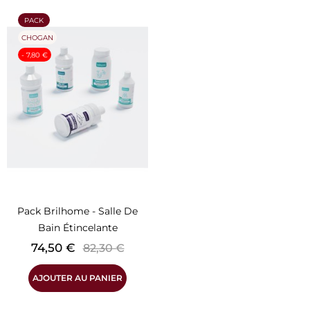
PACK
CHOGAN
- 7,80 €
Pack Brilhome - Salle De
Bain Étincelante
Prix
Prix
74,50 €
82,30 €
de
AJOUTER AU PANIER
base