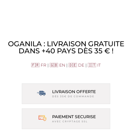
OGANILA : LIVRAISON GRATUITE
DANS +40 PAYS DÈS 35 € !
🇫🇷 FR
|
🇬🇧 EN
|
🇩🇪 DE
|
🇮🇹 IT
LIVRAISON OFFERTE
DÈS 35€ DE COMMANDE
PAIEMENT SECURISE
AVEC CRYPTAGE SSL