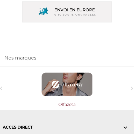
ENVOI EN EUROPE
6-10 JOURS OUVRABLES
Nos marques

Olfazeta

ACCES DIRECT