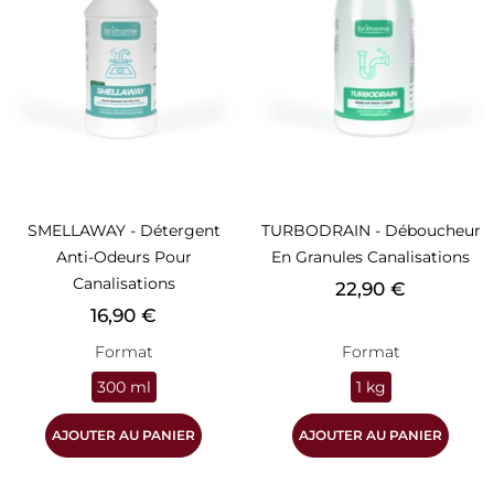
SMELLAWAY - Détergent
TURBODRAIN - Déboucheur
Anti-Odeurs Pour
En Granules Canalisations
Canalisations
Prix
22,90 €
Prix
16,90 €
Format
Format
300 ml
1 kg
AJOUTER AU PANIER
AJOUTER AU PANIER