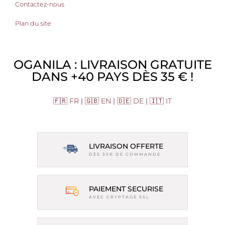
Contactez-nous
Plan du site
OGANILA : LIVRAISON GRATUITE
DANS +40 PAYS DÈS 35 € !
🇫🇷 FR
|
🇬🇧 EN
|
🇩🇪 DE
|
🇮🇹 IT
LIVRAISON OFFERTE
DÈS 35€ DE COMMANDE
PAIEMENT SECURISE
AVEC CRYPTAGE SSL