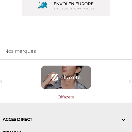
ENVOI EN EUROPE
6-10 JOURS OUVRABLES
Nos marques

Olfazeta

ACCES DIRECT