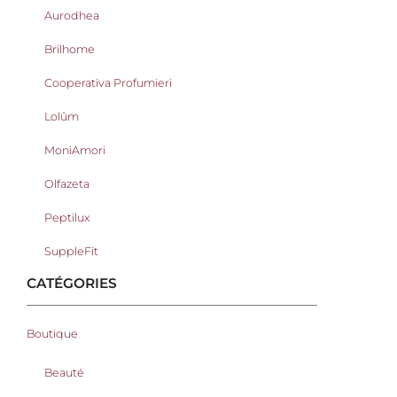
Aurodhea
Brilhome
Cooperativa Profumieri
Lolûm
MoniAmori
Olfazeta
Peptilux
SuppleFit
CATÉGORIES
Boutique
Beauté