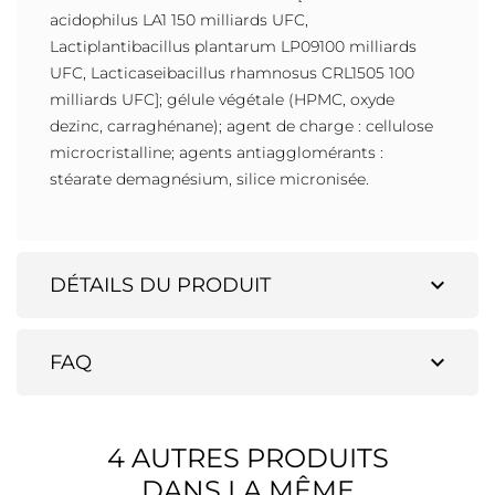
acidophilus LA1 150 milliards UFC,
Lactiplantibacillus plantarum LP09100 milliards
UFC, Lacticaseibacillus rhamnosus CRL1505 100
milliards UFC]; gélule végétale (HPMC, oxyde
dezinc, carraghénane); agent de charge : cellulose
microcristalline; agents antiagglomérants :
stéarate demagnésium, silice micronisée.
expand_more
DÉTAILS DU PRODUIT
expand_more
FAQ
4 AUTRES PRODUITS
DANS LA MÊME