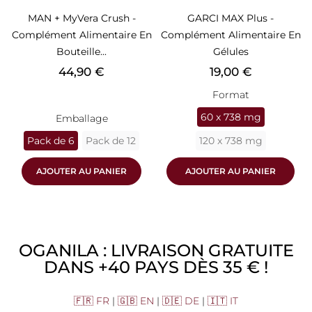
MAN + MyVera Crush -
GARCI MAX Plus -
Complément Alimentaire En
Complément Alimentaire En
Bouteille...
Gélules
Prix
Prix
44,90 €
19,00 €
Format
60 x 738 mg
Emballage
Pack de 6
Pack de 12
120 x 738 mg
AJOUTER AU PANIER
AJOUTER AU PANIER
OGANILA : LIVRAISON GRATUITE
DANS +40 PAYS DÈS 35 € !
🇫🇷 FR
|
🇬🇧 EN
|
🇩🇪 DE
|
🇮🇹 IT