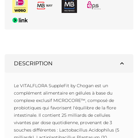
expand_less
DESCRIPTION
Le VITALFLORA SuppleFit by Chogan est un
complément alimentaire en gélules à base du
complexe exclusif MICROCORE™, composé de
probiotiques qui favorisent l'équilibre de la flore
intestinale. Il contient 25 milliards de cellules
vivantes par dose quotidienne, provenant de 3
souches différentes : Lactobacillus Acidophilus (5
milliards), Lactiplantibacillus Plantarum (10