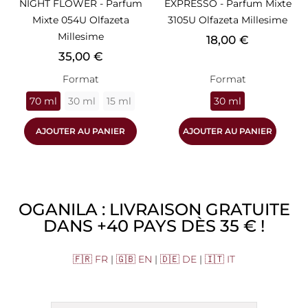
NIGHT FLOWER - Parfum
EXPRESSO - Parfum Mixte
Mixte 054U Olfazeta
3105U Olfazeta Millesime
Millesime
Prix
18,00 €
Prix
35,00 €
Format
Format
70 ml
30 ml
15 ml
30 ml
AJOUTER AU PANIER
AJOUTER AU PANIER
OGANILA : LIVRAISON GRATUITE
DANS +40 PAYS DÈS 35 € !
🇫🇷 FR
|
🇬🇧 EN
|
🇩🇪 DE
|
🇮🇹 IT