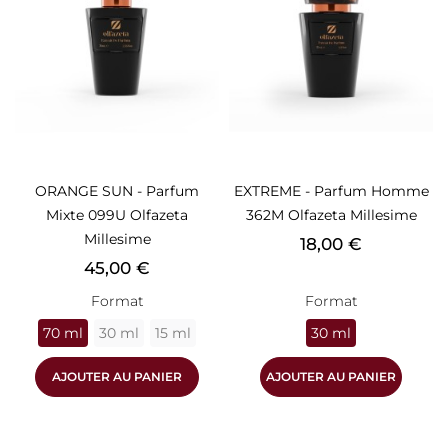
ORANGE SUN - Parfum
EXTREME - Parfum Homme
Mixte 099U Olfazeta
362M Olfazeta Millesime
Millesime
Prix
18,00 €
Prix
45,00 €
Format
Format
70 ml
30 ml
15 ml
30 ml
AJOUTER AU PANIER
AJOUTER AU PANIER