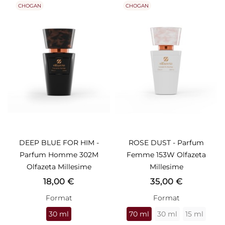
CHOGAN
CHOGAN
DEEP BLUE FOR HIM -
ROSE DUST - Parfum
Parfum Homme 302M
Femme 153W Olfazeta
Olfazeta Millesime
Millesime
Prix
Prix
18,00 €
35,00 €
Format
Format
30 ml
70 ml
30 ml
15 ml