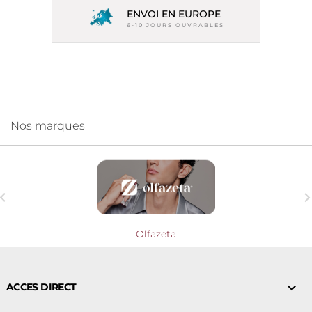
ENVOI EN EUROPE
6-10 JOURS OUVRABLES
Nos marques

Olfazeta

ACCES DIRECT