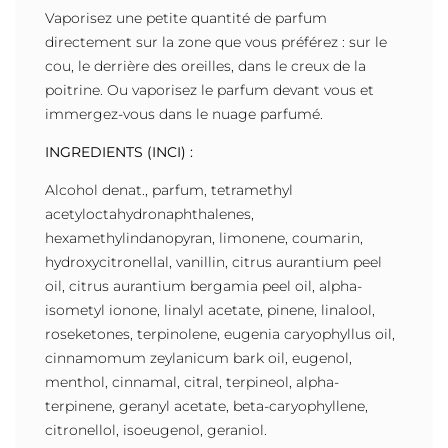
Vaporisez une petite quantité de parfum
directement sur la zone que vous préférez : sur le
cou, le derrière des oreilles, dans le creux de la
poitrine. Ou vaporisez le parfum devant vous et
immergez-vous dans le nuage parfumé.
INGREDIENTS (INCI) :
Alcohol denat., parfum, tetramethyl
acetyloctahydronaphthalenes,
hexamethylindanopyran, limonene, coumarin,
hydroxycitronellal, vanillin, citrus aurantium peel
oil, citrus aurantium bergamia peel oil, alpha-
isometyl ionone, linalyl acetate, pinene, linalool,
roseketones, terpinolene, eugenia caryophyllus oil,
cinnamomum zeylanicum bark oil, eugenol,
menthol, cinnamal, citral, terpineol, alpha-
terpinene, geranyl acetate, beta-caryophyllene,
citronellol, isoeugenol, geraniol.