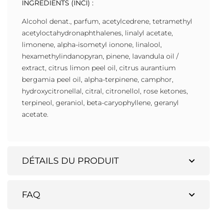
INGREDIENTS (INCI) :
Alcohol denat., parfum, acetylcedrene, tetramethyl
acetyloctahydronaphthalenes, linalyl acetate,
limonene, alpha-isometyl ionone, linalool,
hexamethylindanopyran, pinene, lavandula oil /
extract, citrus limon peel oil, citrus aurantium
bergamia peel oil, alpha-terpinene, camphor,
hydroxycitronellal, citral, citronellol, rose ketones,
terpineol, geraniol, beta-caryophyllene, geranyl
acetate.
expand_more
DÉTAILS DU PRODUIT
expand_more
FAQ