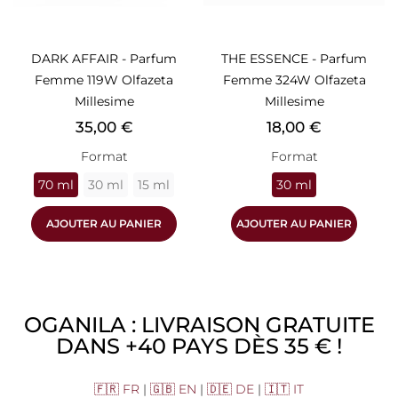
DARK AFFAIR - Parfum
THE ESSENCE - Parfum
Femme 119W Olfazeta
Femme 324W Olfazeta
Millesime
Millesime
Prix
Prix
35,00 €
18,00 €
Format
Format
70 ml
30 ml
15 ml
30 ml
AJOUTER AU PANIER
AJOUTER AU PANIER
OGANILA : LIVRAISON GRATUITE
DANS +40 PAYS DÈS 35 € !
🇫🇷 FR
|
🇬🇧 EN
|
🇩🇪 DE
|
🇮🇹 IT