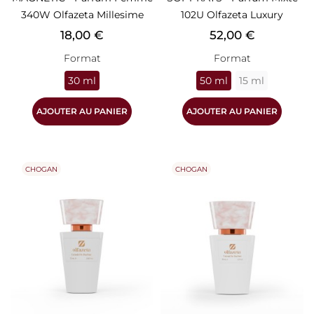
340W Olfazeta Millesime
102U Olfazeta Luxury
Prix
Prix
18,00 €
52,00 €
Format
Format
30 ml
50 ml
15 ml
AJOUTER AU PANIER
AJOUTER AU PANIER
CHOGAN
CHOGAN