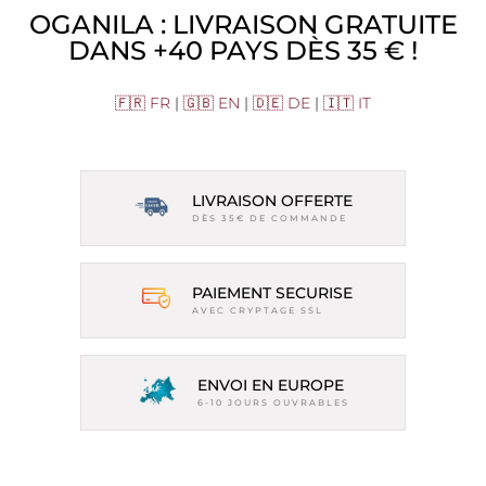
OGANILA : LIVRAISON GRATUITE
DANS +40 PAYS DÈS 35 € !
🇫🇷 FR
|
🇬🇧 EN
|
🇩🇪 DE
|
🇮🇹 IT
LIVRAISON OFFERTE
DÈS 35€ DE COMMANDE
PAIEMENT SECURISE
AVEC CRYPTAGE SSL
ENVOI EN EUROPE
6-10 JOURS OUVRABLES