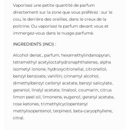
Vaporisez une petite quantité de parfum
directement sur la zone que vous préférez : sur le
cou, le derrière des oreilles, dans le creux de la
poitrine. Ou vaporisez le parfum devant vous et
immergez-vous dans le nuage parfumé.
INGREDIENTS (INCI) :
Alcohol denat., parfum, hexamethylindanopyran,
tetramethyl acetyloctahydronaphthalenes, alpha
isometyl ionone, hydroxycitronellal, citronellol,
benzyl benzoate, vanillin, cinnamyl alcohol,
dimethylbenzyl carbinyl acetate, benzyl salicylate,
geraniol, linalyl acetate, linalool, coumarin, citrus
limon peel oil, limonene, eugenol, geranyl acetate,
rose ketones, trimethylcyclopentenyl
methylisopentenol, terpineol, beta-caryophyllene,
citral.