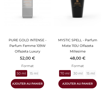
PURE GOLD INTENSE -
MYSTIC SPELL - Parfum
Parfum Femme 109W
Mixte 110U Olfazeta
Olfazeta Luxury
Millesime
Prix
Prix
52,00 €
48,00 €
Format
Format
50 ml
15 ml
70 ml
30 ml
15 ml
AJOUTER AU PANIER
AJOUTER AU PANIER