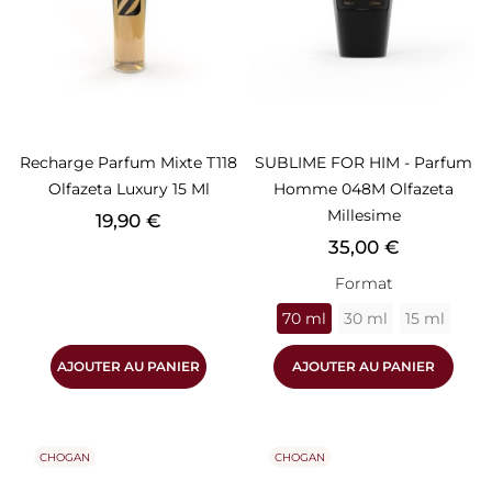
Recharge Parfum Mixte T118
SUBLIME FOR HIM - Parfum
Olfazeta Luxury 15 Ml
Homme 048M Olfazeta
Millesime
Prix
19,90 €
Prix
35,00 €
Format
70 ml
30 ml
15 ml
AJOUTER AU PANIER
AJOUTER AU PANIER
CHOGAN
CHOGAN