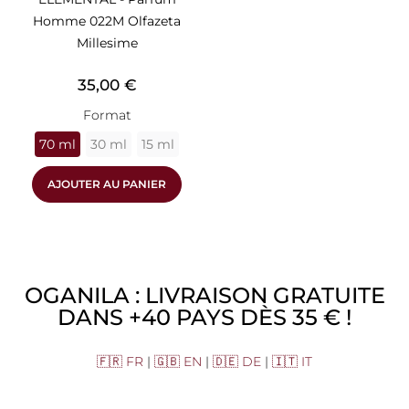
Homme 022M Olfazeta
Millesime
Prix
35,00 €
Format
70 ml
30 ml
15 ml
AJOUTER AU PANIER
OGANILA : LIVRAISON GRATUITE
DANS +40 PAYS DÈS 35 € !
🇫🇷 FR
|
🇬🇧 EN
|
🇩🇪 DE
|
🇮🇹 IT