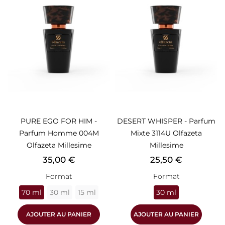
PURE EGO FOR HIM -
DESERT WHISPER - Parfum
Parfum Homme 004M
Mixte 3114U Olfazeta
Olfazeta Millesime
Millesime
Prix
Prix
35,00 €
25,50 €
Format
Format
70 ml
30 ml
15 ml
30 ml
AJOUTER AU PANIER
AJOUTER AU PANIER