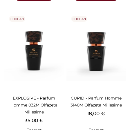
CHOGAN
CHOGAN
EXPLOSIVE - Parfum
CUPID - Parfum Homme
Homme 032M Olfazeta
3140M Olfazeta Millesime
Millesime
Prix
18,00 €
Prix
35,00 €
Format
Format