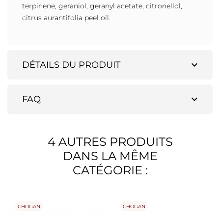
terpinene, geraniol, geranyl acetate, citronellol,
citrus aurantifolia peel oil.
expand_more
DÉTAILS DU PRODUIT
expand_more
FAQ
4 AUTRES PRODUITS
DANS LA MÊME
CATÉGORIE :
CHOGAN
CHOGAN