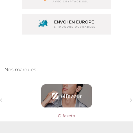
AVEC CRYPTAGE SSL
ENVOI EN EUROPE
6-10 JOURS OUVRABLES
Nos marques

Olfazeta