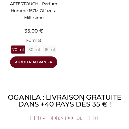
AFTERTOUCH - Parfum
Homme 157M Olfazeta
Millesime
Prix
35,00 €
Format
70 ml
30 ml
15 ml
AJOUTER AU PANIER
OGANILA : LIVRAISON GRATUITE
DANS +40 PAYS DÈS 35 € !
🇫🇷 FR
|
🇬🇧 EN
|
🇩🇪 DE
|
🇮🇹 IT