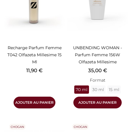
Recharge Parfum Femme
UNBENDING WOMAN -
T042 Olfazeta Millesime 15
Parfum Femme 156W
Ml
Olfazeta Millesime
Prix
Prix
11,90 €
35,00 €
Format
70 ml
30 ml
15 ml
AJOUTER AU PANIER
AJOUTER AU PANIER
CHOGAN
CHOGAN