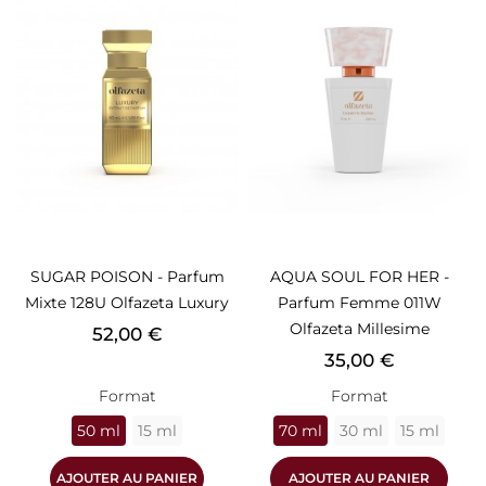
SUGAR POISON - Parfum
AQUA SOUL FOR HER -
Mixte 128U Olfazeta Luxury
Parfum Femme 011W
Olfazeta Millesime
Prix
52,00 €
Prix
35,00 €
Format
Format
50 ml
15 ml
70 ml
30 ml
15 ml
AJOUTER AU PANIER
AJOUTER AU PANIER