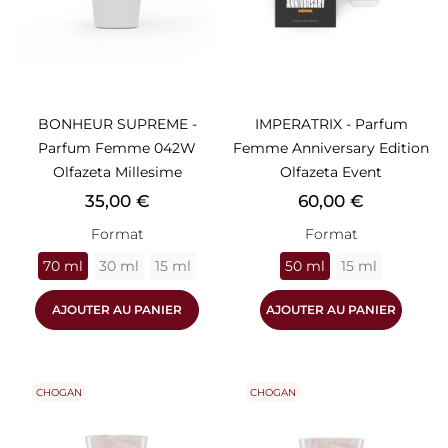
BONHEUR SUPREME -
IMPERATRIX - Parfum
Parfum Femme 042W
Femme Anniversary Edition
Olfazeta Millesime
Olfazeta Event
Prix
Prix
35,00 €
60,00 €
Format
Format
70 ml
30 ml
15 ml
50 ml
15 ml
AJOUTER AU PANIER
AJOUTER AU PANIER
CHOGAN
CHOGAN