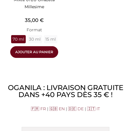
Millesime
Prix
35,00 €
Format
70 ml
30 ml
15 ml
AJOUTER AU PANIER
OGANILA : LIVRAISON GRATUITE
DANS +40 PAYS DÈS 35 € !
🇫🇷 FR
|
🇬🇧 EN
|
🇩🇪 DE
|
🇮🇹 IT