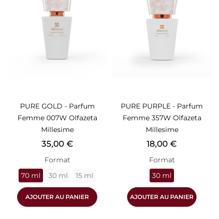
PURE GOLD - Parfum
PURE PURPLE - Parfum
Femme 007W Olfazeta
Femme 357W Olfazeta
Millesime
Millesime
Prix
Prix
35,00 €
18,00 €
Format
Format
70 ml
30 ml
15 ml
30 ml
AJOUTER AU PANIER
AJOUTER AU PANIER