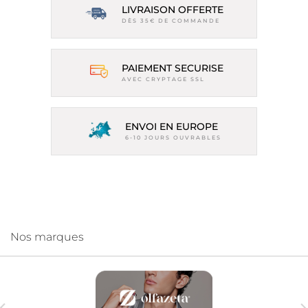
LIVRAISON OFFERTE
DÈS 35€ DE COMMANDE
PAIEMENT SECURISE
AVEC CRYPTAGE SSL
ENVOI EN EUROPE
6-10 JOURS OUVRABLES
Nos marques
