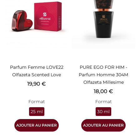
Parfum Femme LOVE22
PURE EGO FOR HIM -
Olfazeta Scented Love
Parfum Homme 304M
Olfazeta Millesime
Prix
19,90 €
Prix
18,00 €
Format
Format
25 ml
30 ml
AJOUTER AU PANIER
AJOUTER AU PANIER