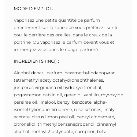
MODE D'EMPLOI :
Vaporisez une petite quantité de parfum
directement sur la zone que vous préférez : sur le
cou, le derrière des oreilles, dans le creux de la
poitrine. Ou vaporisez le parfum devant vous et
immergez-vous dans le nuage parfumé.
INGREDIENTS (INCI) :
Alcohol denat., parfum, hexamethylindanopyran,
tetramethyl acetyloctahydronaphthalenes,
juniperus virginiana oil,hydroxycitronellal,
pogostemon cablin oil, geraniol, vanillin, myroxylon
pereirae oil, linalool, benzyl benzoate, alpha-
isomethylionone, limonene, rose ketones, linalyl
acetate, citrus limon peel oil, benzyl cinnamate,
citronellol, trimethylbenzenepropanol, cinnamyl
alcohol, methyl 2-octynoate, camphor, beta-