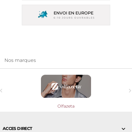
ENVOI EN EUROPE
6-10 JOURS OUVRABLES
Nos marques

Olfazeta

ACCES DIRECT