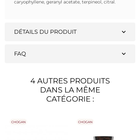
caryophyllene, geranyl acetate, terpineol, citral.
expand_more
DÉTAILS DU PRODUIT
expand_more
FAQ
4 AUTRES PRODUITS
DANS LA MÊME
CATÉGORIE :
CHOGAN
CHOGAN