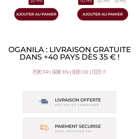
30 ml
70 ml
30 ml
15 ml
AJOUTER AU PANIER
AJOUTER AU PANIER
OGANILA : LIVRAISON GRATUITE
DANS +40 PAYS DÈS 35 € !
🇫🇷 FR
|
🇬🇧 EN
|
🇩🇪 DE
|
🇮🇹 IT
LIVRAISON OFFERTE
DÈS 35€ DE COMMANDE
PAIEMENT SECURISE
AVEC CRYPTAGE SSL