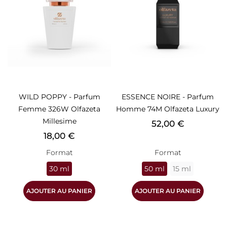
WILD POPPY - Parfum
ESSENCE NOIRE - Parfum
Femme 326W Olfazeta
Homme 74M Olfazeta Luxury
Millesime
Prix
52,00 €
Prix
18,00 €
Format
Format
30 ml
50 ml
15 ml
AJOUTER AU PANIER
AJOUTER AU PANIER