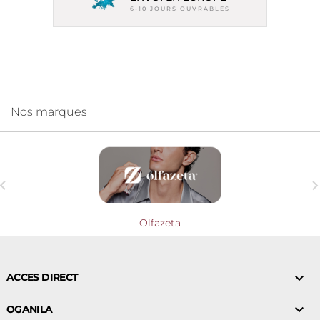
6-10 JOURS OUVRABLES
Nos marques

Olfazeta

ACCES DIRECT

OGANILA