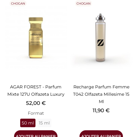
CHOGAN
CHOGAN
AGAR FOREST - Parfum
Recharge Parfum Femme
Mixte 127U Olfazeta Luxury
T042 Olfazeta Millesime 15
Ml
Prix
52,00 €
Prix
11,90 €
Format
50 ml
15 ml
AJOUTER AU PANIER
AJOUTER AU PANIER