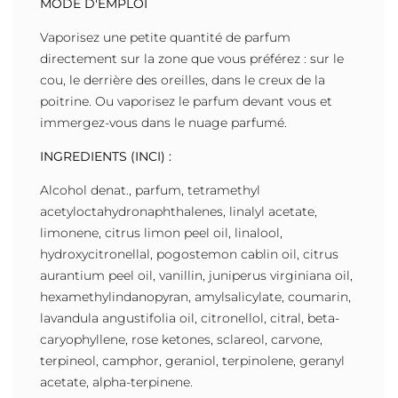
MODE D'EMPLOI
Vaporisez une petite quantité de parfum
directement sur la zone que vous préférez : sur le
cou, le derrière des oreilles, dans le creux de la
poitrine. Ou vaporisez le parfum devant vous et
immergez-vous dans le nuage parfumé.
INGREDIENTS (INCI) :
Alcohol denat., parfum, tetramethyl
acetyloctahydronaphthalenes, linalyl acetate,
limonene, citrus limon peel oil, linalool,
hydroxycitronellal, pogostemon cablin oil, citrus
aurantium peel oil, vanillin, juniperus virginiana oil,
hexamethylindanopyran, amylsalicylate, coumarin,
lavandula angustifolia oil, citronellol, citral, beta-
caryophyllene, rose ketones, sclareol, carvone,
terpineol, camphor, geraniol, terpinolene, geranyl
acetate, alpha-terpinene.