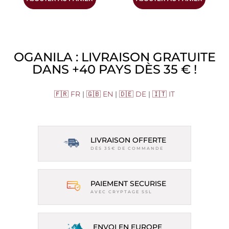
OGANILA : LIVRAISON GRATUITE
DANS +40 PAYS DÈS 35 € !
🇫🇷 FR
|
🇬🇧 EN
|
🇩🇪 DE
|
🇮🇹 IT
LIVRAISON OFFERTE
DÈS 35€ DE COMMANDE
PAIEMENT SECURISE
AVEC CRYPTAGE SSL
ENVOI EN EUROPE