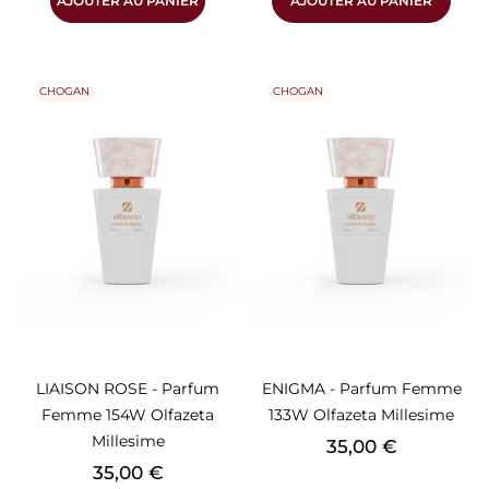
AJOUTER AU PANIER
AJOUTER AU PANIER
CHOGAN
CHOGAN
LIAISON ROSE - Parfum
ENIGMA - Parfum Femme
Femme 154W Olfazeta
133W Olfazeta Millesime
Millesime
Prix
35,00 €
Prix
35,00 €