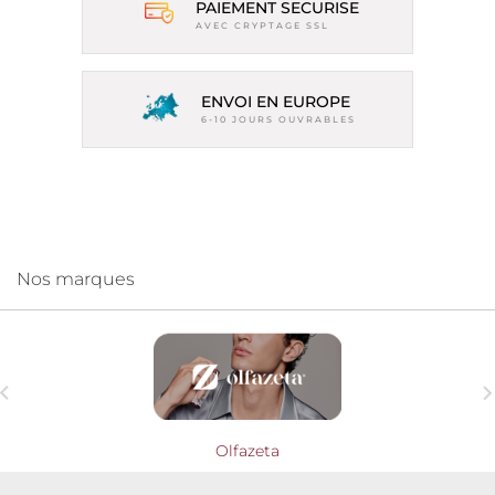
PAIEMENT SECURISE
AVEC CRYPTAGE SSL
ENVOI EN EUROPE
6-10 JOURS OUVRABLES
Nos marques

Olfazeta