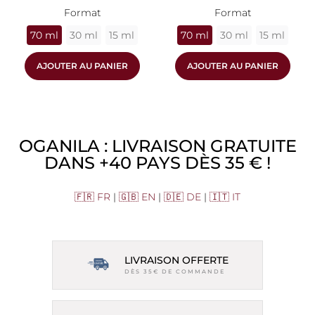
Format
Format
70 ml
30 ml
15 ml
70 ml
30 ml
15 ml
AJOUTER AU PANIER
AJOUTER AU PANIER
OGANILA : LIVRAISON GRATUITE
DANS +40 PAYS DÈS 35 € !
🇫🇷 FR
|
🇬🇧 EN
|
🇩🇪 DE
|
🇮🇹 IT
LIVRAISON OFFERTE
DÈS 35€ DE COMMANDE