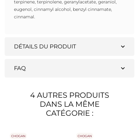
terpinene, terpinolene, geranylacetate, geraniol,
eugenol, cinnamyl alcohol, benzyl cinnamate,
cinnamal.
expand_more
DÉTAILS DU PRODUIT
expand_more
FAQ
4 AUTRES PRODUITS
DANS LA MÊME
CATÉGORIE :
CHOGAN
CHOGAN