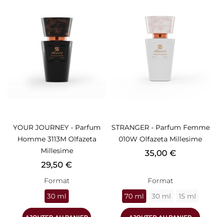
YOUR JOURNEY - Parfum
STRANGER - Parfum Femme
Homme 3113M Olfazeta
010W Olfazeta Millesime
Millesime
Prix
35,00 €
Prix
29,50 €
Format
Format
30 ml
70 ml
30 ml
15 ml