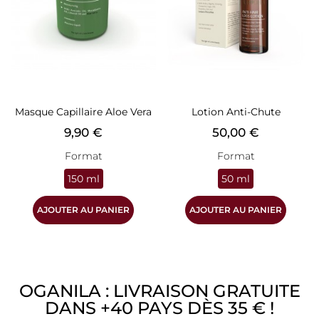
Masque Capillaire Aloe Vera
Lotion Anti-Chute
Prix
Prix
9,90 €
50,00 €
Format
Format
150 ml
50 ml
AJOUTER AU PANIER
AJOUTER AU PANIER
OGANILA : LIVRAISON GRATUITE
DANS +40 PAYS DÈS 35 € !