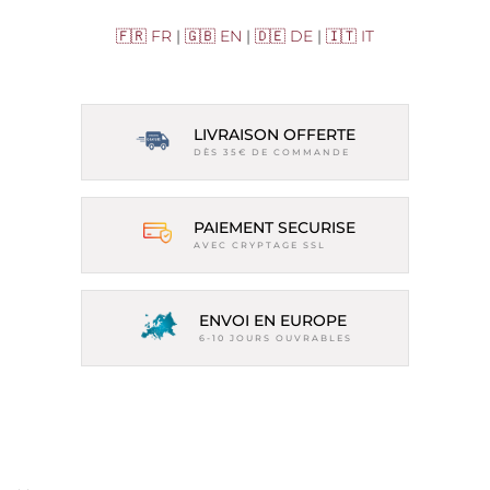
🇫🇷 FR
|
🇬🇧 EN
|
🇩🇪 DE
|
🇮🇹 IT
LIVRAISON OFFERTE
DÈS 35€ DE COMMANDE
PAIEMENT SECURISE
AVEC CRYPTAGE SSL
ENVOI EN EUROPE
6-10 JOURS OUVRABLES