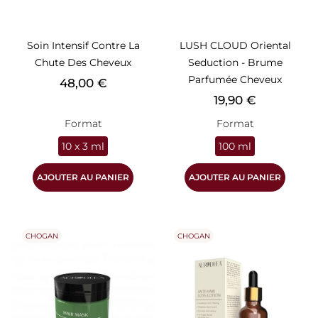
Soin Intensif Contre La
LUSH CLOUD Oriental
Chute Des Cheveux
Seduction - Brume
Parfumée Cheveux
Prix
48,00 €
Prix
19,90 €
Format
Format
10 x 3 ml
100 ml
AJOUTER AU PANIER
AJOUTER AU PANIER
CHOGAN
CHOGAN