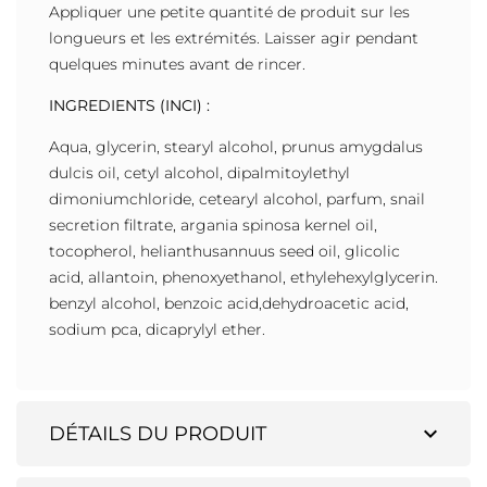
Appliquer une petite quantité de produit sur les
longueurs et les extrémités. Laisser agir pendant
quelques minutes avant de rincer.
INGREDIENTS (INCI) :
Aqua, glycerin, stearyl alcohol, prunus amygdalus
dulcis oil, cetyl alcohol, dipalmitoylethyl
dimoniumchloride, cetearyl alcohol, parfum, snail
secretion filtrate, argania spinosa kernel oil,
tocopherol, helianthusannuus seed oil, glicolic
acid, allantoin, phenoxyethanol, ethylehexylglycerin.
benzyl alcohol, benzoic acid,dehydroacetic acid,
sodium pca, dicaprylyl ether.
expand_more
DÉTAILS DU PRODUIT