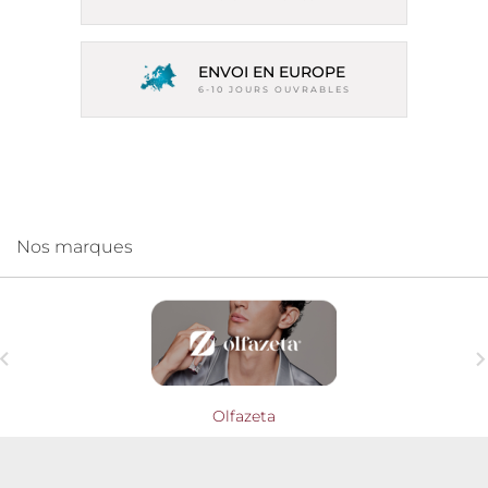
ENVOI EN EUROPE
6-10 JOURS OUVRABLES
Nos marques

Olfazeta