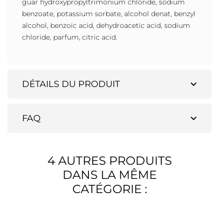
guar hydroxypropyltrimonium chloride, sodium
benzoate, potassium sorbate, alcohol denat, benzyl
alcohol, benzoic acid, dehydroacetic acid, sodium
chloride, parfum, citric acid.
expand_more
DÉTAILS DU PRODUIT
expand_more
FAQ
4 AUTRES PRODUITS
DANS LA MÊME
CATÉGORIE :