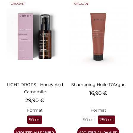
CHOGAN
CHOGAN
LIGHT DROPS - Honey And
Shampoing Huile D'Argan
Camomile
Prix
16,90 €
Prix
29,90 €
Format
Format
50 ml
50 ml
250 ml
AJOUTER AU PANIER
AJOUTER AU PANIER