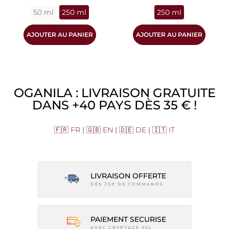
50 ml
250 ml
250 ml
AJOUTER AU PANIER
AJOUTER AU PANIER
OGANILA : LIVRAISON GRATUITE
DANS +40 PAYS DÈS 35 € !
🇫🇷 FR
|
🇬🇧 EN
|
🇩🇪 DE
|
🇮🇹 IT
LIVRAISON OFFERTE
DÈS 35€ DE COMMANDE
PAIEMENT SECURISE
AVEC CRYPTAGE SSL