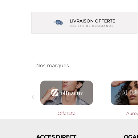
LIVRAISON OFFERTE
DÈS 35€ DE COMMANDE
Nos marques

Profumieri
Olfazeta
Auro
ACCES DIRECT
OGA