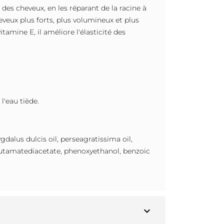
é des cheveux, en les réparant de la racine à
eveux plus forts, plus volumineux et plus
tamine E, il améliore l'élasticité des
l'eau tiède.
dalus dulcis oil, perseagratissima oil,
lutamatediacetate, phenoxyethanol, benzoic
expand_more