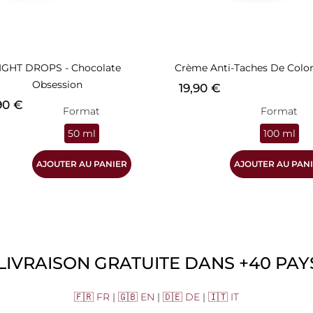
IGHT DROPS - Chocolate
Crème Anti-Taches De Color
Obsession
Prix
19,90 €
90 €
Format
Format
50 ml
100 ml
AJOUTER AU PANIER
AJOUTER AU PAN
LIVRAISON GRATUITE DANS +40 PAYS
🇫🇷 FR
|
🇬🇧 EN
|
🇩🇪 DE
|
🇮🇹 IT