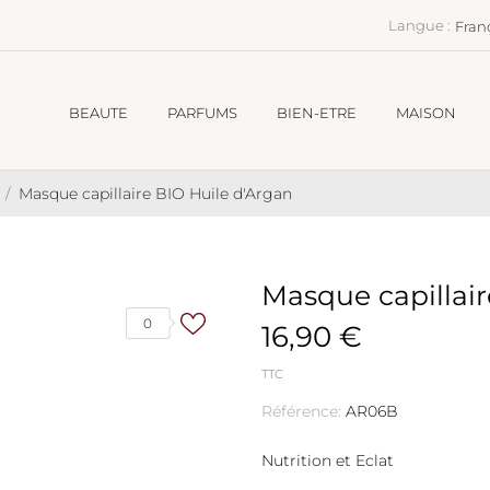
Langue :
Fran
BEAUTE
PARFUMS
BIEN-ETRE
MAISON
Masque capillaire BIO Huile d'Argan
Masque capillair
0
16,90 €
TTC
Référence:
AR06B
Nutrition et Eclat