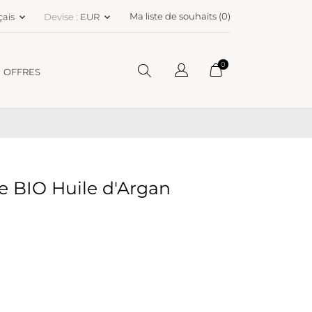
Ma liste de souhaits (
0
)
çais
Devise :
EUR
keyboard_arrow_down
keyboard_arrow_down
0
OFFRES
e BIO Huile d'Argan