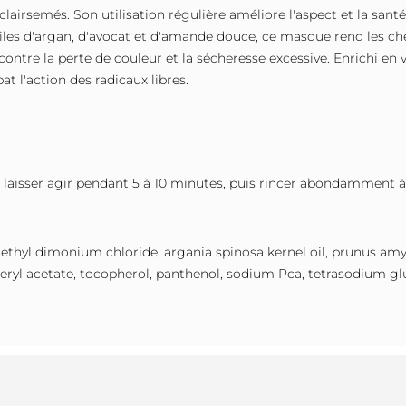
t clairsemés. Son utilisation régulière améliore l'aspect et la sant
huiles d'argan, d'avocat et d'amande douce, ce masque rend les ch
ontre la perte de couleur et la sécheresse excessive. Enrichi en vi
 l'action des radicaux libres.
 laisser agir pendant 5 à 10 minutes, puis rincer abondamment à 
ylethyl dimonium chloride, argania spinosa kernel oil, prunus amyg
heryl acetate, tocopherol, panthenol, sodium Pca, tetrasodium g