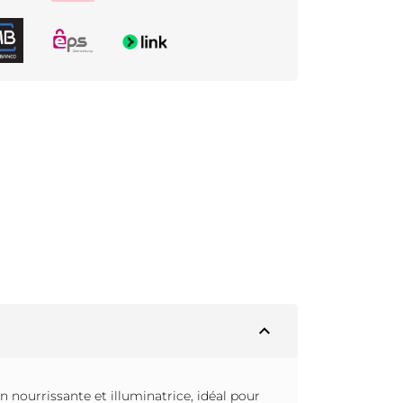
expand_less
 nourrissante et illuminatrice, idéal pour