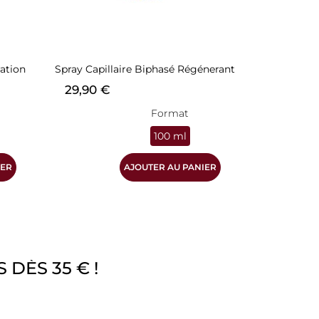
ation
Spray Capillaire Biphasé Régénerant
Prix
29,90 €
Format
100 ml
IER
AJOUTER AU PANIER
 DÈS 35 € !