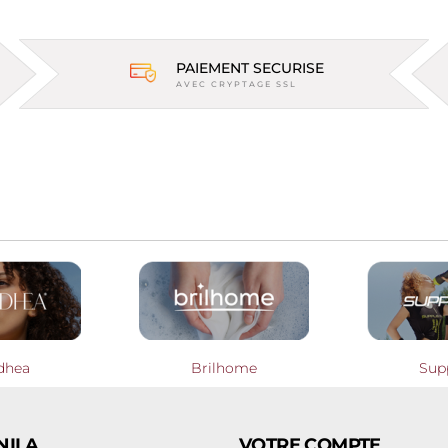
PAIEMENT SECURISE
AVEC CRYPTAGE SSL
dhea
Brilhome
Sup
NILA
VOTRE COMPTE