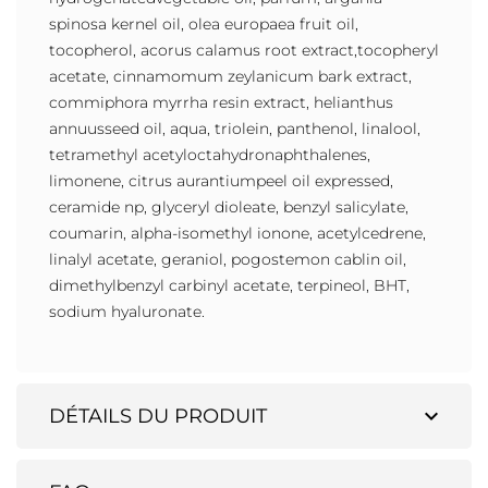
spinosa kernel oil, olea europaea fruit oil,
tocopherol, acorus calamus root extract,tocopheryl
acetate, cinnamomum zeylanicum bark extract,
commiphora myrrha resin extract, helianthus
annuusseed oil, aqua, triolein, panthenol, linalool,
tetramethyl acetyloctahydronaphthalenes,
limonene, citrus aurantiumpeel oil expressed,
ceramide np, glyceryl dioleate, benzyl salicylate,
coumarin, alpha-isomethyl ionone, acetylcedrene,
linalyl acetate, geraniol, pogostemon cablin oil,
dimethylbenzyl carbinyl acetate, terpineol, BHT,
sodium hyaluronate.
expand_more
DÉTAILS DU PRODUIT