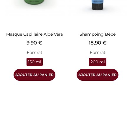
Masque Capillaire Aloe Vera
Shampoing Bébé
Prix
Prix
9,90 €
18,90 €
Format
Format
150 ml
200 ml
AJOUTER AU PANIER
AJOUTER AU PANIER