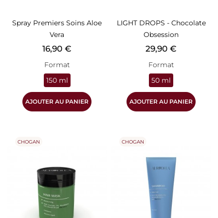
Spray Premiers Soins Aloe
LIGHT DROPS - Chocolate
Vera
Obsession
Prix
Prix
16,90 €
29,90 €
Format
Format
150 ml
50 ml
AJOUTER AU PANIER
AJOUTER AU PANIER
CHOGAN
CHOGAN