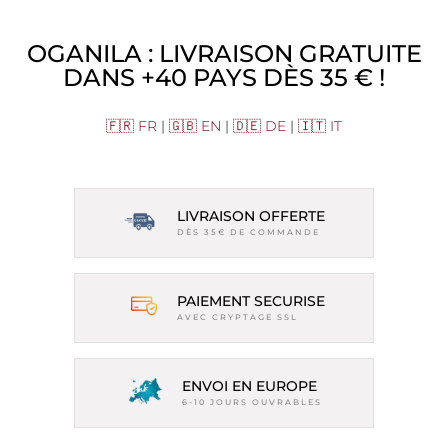
OGANILA : LIVRAISON GRATUITE
DANS +40 PAYS DÈS 35 € !
🇫🇷 FR
|
🇬🇧 EN
|
🇩🇪 DE
|
🇮🇹 IT
LIVRAISON OFFERTE
DÈS 35€ DE COMMANDE
PAIEMENT SECURISE
AVEC CRYPTAGE SSL
ENVOI EN EUROPE
6-10 JOURS OUVRABLES