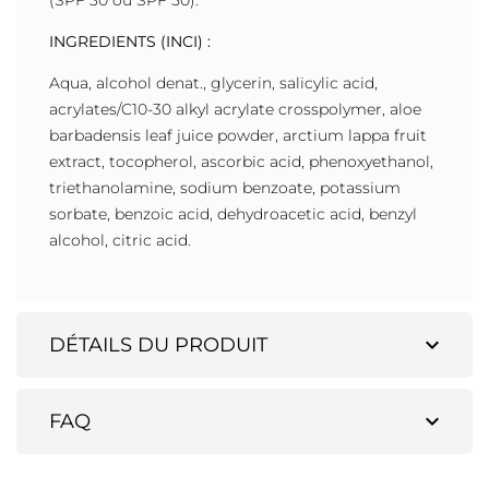
(SPF 30 ou SPF 50).
INGREDIENTS (INCI) :
Aqua, alcohol denat., glycerin, salicylic acid,
acrylates/C10-30 alkyl acrylate crosspolymer, aloe
barbadensis leaf juice powder, arctium lappa fruit
extract, tocopherol, ascorbic acid, phenoxyethanol,
triethanolamine, sodium benzoate, potassium
sorbate, benzoic acid, dehydroacetic acid, benzyl
alcohol, citric acid.
expand_more
DÉTAILS DU PRODUIT
expand_more
FAQ