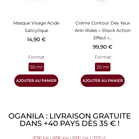
Masque Visage Acide
Crème Contour Des Yeux
Salicylique
Anti-Rides « Shock Action
Effect »...
Prix
14,90 €
Prix
99,90 €
Format
Format
50 ml
20 ml
AJOUTER AU PANIER
AJOUTER AU PANIER
OGANILA : LIVRAISON GRATUITE
DANS +40 PAYS DÈS 35 € !
🇫🇷 FR
|
🇬🇧 EN
|
🇩🇪 DE
|
🇮🇹 IT