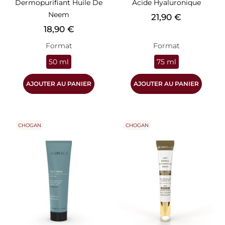
Dermopurifiant Huile De
Acide Hyaluronique
Neem
Prix
21,90 €
Prix
18,90 €
Format
Format
50 ml
75 ml
AJOUTER AU PANIER
AJOUTER AU PANIER
CHOGAN
CHOGAN