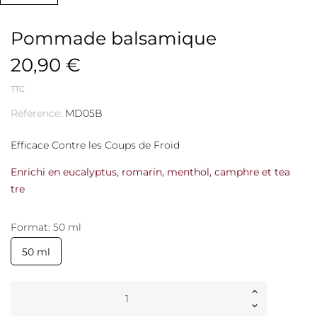
Pommade balsamique
20,90 €
TTC
Référence:
MD05B
Efficace Contre les Coups de Froid
Enrichi en eucalyptus, romarin, menthol, camphre et tea
tre
Format: 50 ml
50 ml