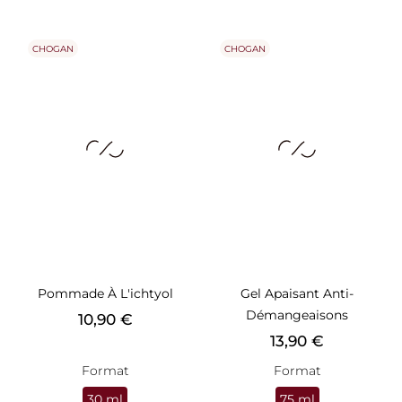
CHOGAN
CHOGAN
Pommade À L'ichtyol
Gel Apaisant Anti-
Démangeaisons
Prix
10,90 €
Prix
13,90 €
Format
Format
30 ml
75 ml