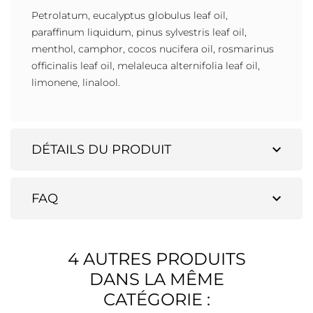
Petrolatum, eucalyptus globulus leaf oil,
paraffinum liquidum, pinus sylvestris leaf oil,
menthol, camphor, cocos nucifera oil, rosmarinus
officinalis leaf oil, melaleuca alternifolia leaf oil,
limonene, linalool.
expand_more
DÉTAILS DU PRODUIT
expand_more
FAQ
4 AUTRES PRODUITS
DANS LA MÊME
CATÉGORIE :