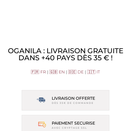
OGANILA : LIVRAISON GRATUITE
DANS +40 PAYS DÈS 35 € !
🇫🇷 FR
|
🇬🇧 EN
|
🇩🇪 DE
|
🇮🇹 IT
LIVRAISON OFFERTE
DÈS 35€ DE COMMANDE
PAIEMENT SECURISE
AVEC CRYPTAGE SSL