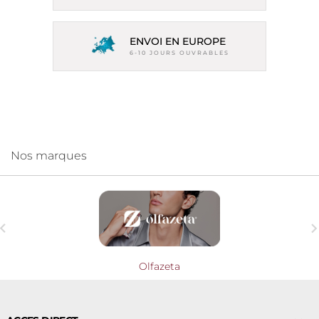
ENVOI EN EUROPE
6-10 JOURS OUVRABLES
Nos marques

Olfazeta