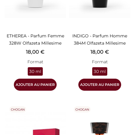
ETHEREA - Parfum Femme
INDIGO - Parfum Homme
328W Olfazeta Millesime
384M Olfazeta Millesime
Prix
Prix
18,00 €
18,00 €
Format
Format
30 ml
30 ml
AJOUTER AU PANIER
AJOUTER AU PANIER
CHOGAN
CHOGAN