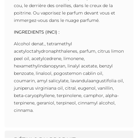
cou, le derrière des oreilles, dans le creux de la
poitrine. Ou vaporisez le parfum devant vous et
immergez-vous dans le nuage parfumé.
INGREDIENTS (INCI) :
Alcohol denat., tetramethyl
acetyloctahydronaphthalenes, parfum, citrus limon
peel oil, acetylcedrene, limonene,
hexamethylindanopyran, linalyl acetate, benzyl
benzoate, linalool, pogostemon cablin oil,
coumarin, amyl salicylate, lavandulaangustifolia oil,
juniperus virginiana oil, citral, eugenol, vanillin,
beta-caryophyllene, terpinolene, camphor, alpha-
terpinene, geraniol, terpineol, cinnamyl alcohol,
cinnama.