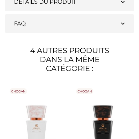
expand_more
DÉTAILS DU PRODUIT
expand_more
FAQ
4 AUTRES PRODUITS
DANS LA MÊME
CATÉGORIE :
CHOGAN
CHOGAN