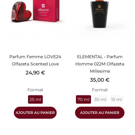
Parfum Femme LOVE24
ELEMENTAL - Parfum
Olfazeta Scented Love
Homme 022M Olfazeta
Millesime
Prix
24,90 €
Prix
35,00 €
Format
Format
25 ml
70 ml
30 ml
15 ml
AJOUTER AU PANIER
AJOUTER AU PANIER