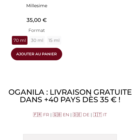
Millesime
Prix
35,00 €
Format
70 ml
30 ml
15 ml
AJOUTER AU PANIER
OGANILA : LIVRAISON GRATUITE
DANS +40 PAYS DÈS 35 € !
🇫🇷 FR
|
🇬🇧 EN
|
🇩🇪 DE
|
🇮🇹 IT