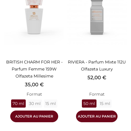
BRITISH CHARM FOR HER -
RIVIERA - Parfum Mixte 112U
Parfum Femme 159W
Olfazeta Luxury
Olfazeta Millesime
Prix
52,00 €
Prix
35,00 €
Format
Format
70 ml
30 ml
15 ml
50 ml
15 ml
AJOUTER AU PANIER
AJOUTER AU PANIER