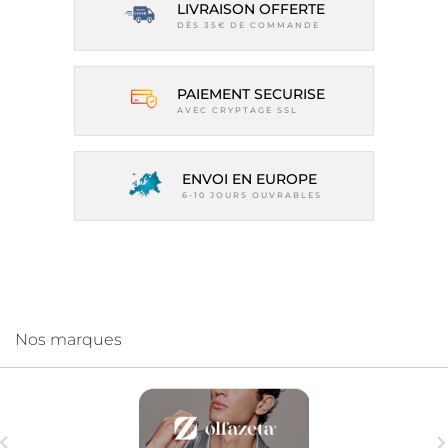
LIVRAISON OFFERTE
DÈS 35€ DE COMMANDE
PAIEMENT SECURISE
AVEC CRYPTAGE SSL
ENVOI EN EUROPE
6-10 JOURS OUVRABLES
Nos marques
