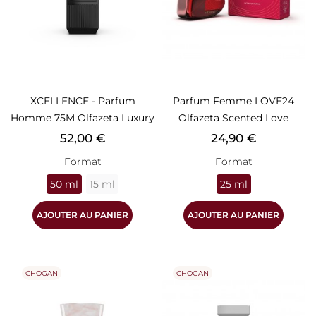
XCELLENCE - Parfum
Parfum Femme LOVE24
Homme 75M Olfazeta Luxury
Olfazeta Scented Love
Prix
Prix
52,00 €
24,90 €
Format
Format
50 ml
15 ml
25 ml
AJOUTER AU PANIER
AJOUTER AU PANIER
CHOGAN
CHOGAN