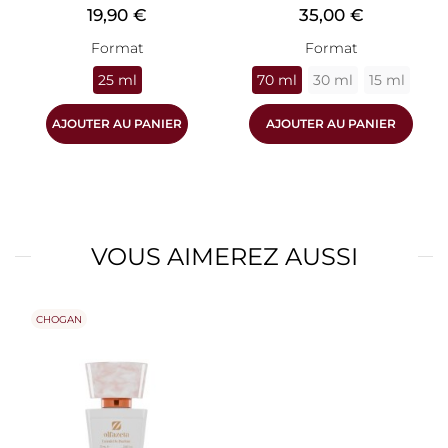
Prix
Prix
19,90 €
35,00 €
Format
Format
25 ml
70 ml
30 ml
15 ml
AJOUTER AU PANIER
AJOUTER AU PANIER
VOUS AIMEREZ AUSSI
CHOGAN