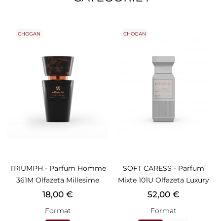
CHOGAN
CHOGAN
TRIUMPH - Parfum Homme
SOFT CARESS - Parfum
361M Olfazeta Millesime
Mixte 101U Olfazeta Luxury
Prix
Prix
18,00 €
52,00 €
Format
Format