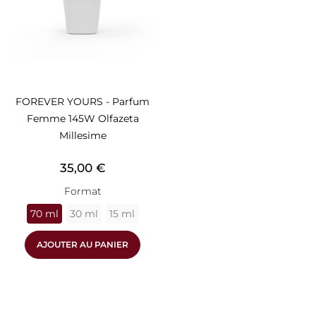
FOREVER YOURS - Parfum
Femme 145W Olfazeta
Millesime
Prix
35,00 €
Format
70 ml
30 ml
15 ml
AJOUTER AU PANIER