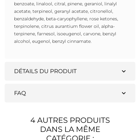
benzoate, linalool, citral, pinene, geraniol, linalyl
acetate, terpineol, geranyl acetate, citronellol,
benzaldehyde, beta-caryophyllene, rose ketones,
terpinolene, citrus aurantium flower oil, alpha-
terpinene, farnesol, isoeugenol, carvone, benzyl
alcohol, eugenol, benzyl cinnamate.
expand_more
DÉTAILS DU PRODUIT
expand_more
FAQ
4 AUTRES PRODUITS
DANS LA MÊME
CATÉGORIE :