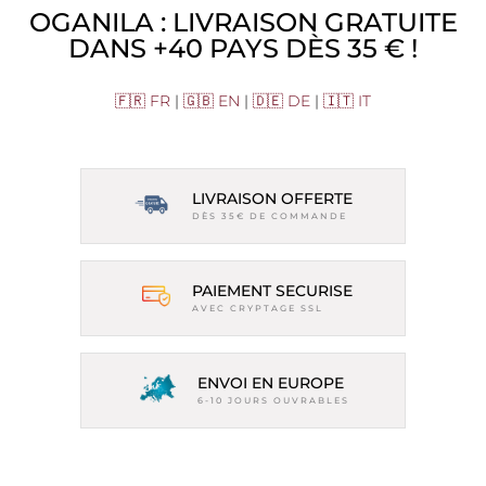
OGANILA : LIVRAISON GRATUITE
DANS +40 PAYS DÈS 35 € !
🇫🇷 FR
|
🇬🇧 EN
|
🇩🇪 DE
|
🇮🇹 IT
LIVRAISON OFFERTE
DÈS 35€ DE COMMANDE
PAIEMENT SECURISE
AVEC CRYPTAGE SSL
ENVOI EN EUROPE
6-10 JOURS OUVRABLES