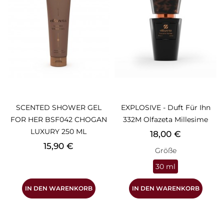
SCENTED SHOWER GEL
EXPLOSIVE - Duft Für Ihn
FOR HER BSF042 CHOGAN
332M Olfazeta Millesime
LUXURY 250 ML
Preis
18,00 €
Preis
15,90 €
Größe
30 ml
IN DEN WARENKORB
IN DEN WARENKORB