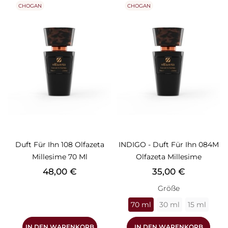
CHOGAN
CHOGAN
Duft Für Ihn 108 Olfazeta
INDIGO - Duft Für Ihn 084M
Millesime 70 Ml
Olfazeta Millesime
Preis
Preis
48,00 €
35,00 €
Größe
70 ml
30 ml
15 ml
IN DEN WARENKORB
IN DEN WARENKORB