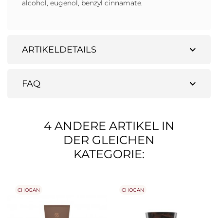
alcohol, eugenol, benzyl cinnamate.
expand_more
ARTIKELDETAILS
expand_more
FAQ
4 ANDERE ARTIKEL IN
DER GLEICHEN
KATEGORIE:
CHOGAN
CHOGAN