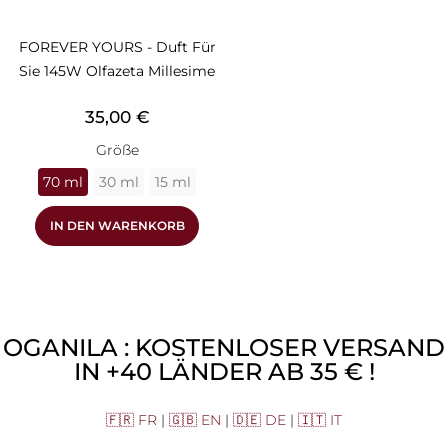
FOREVER YOURS - Duft Für
Sie 145W Olfazeta Millesime
Preis
35,00 €
Größe
70 ml
30 ml
15 ml
IN DEN WARENKORB
OGANILA : KOSTENLOSER VERSAND
IN +40 LÄNDER AB 35 € !
🇫🇷 FR
|
🇬🇧 EN
|
🇩🇪 DE
|
🇮🇹 IT