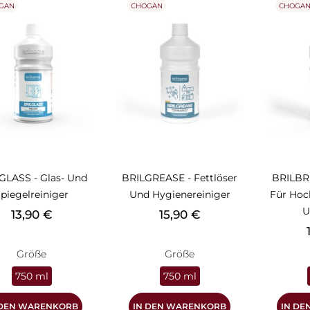
GAN
CHOGAN
CHOGA
GLASS - Glas- Und
BRILGREASE - Fettlöser
BRILBRI
piegelreiniger
Und Hygienereiniger
Für Hoc
U
Preis
Preis
13,90 €
15,90 €
P
Größe
Größe
750 ml
750 ml
 DEN WARENKORB
IN DEN WARENKORB
IN D