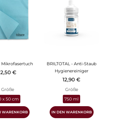
 Mikrofasertuch
BRILTOTAL - Anti-Staub
Hygienereiniger
reis
12,50 €
Preis
12,90 €
Größe
Größe
0 x 50 cm
750 ml
EN WARENKORB
IN DEN WARENKORB