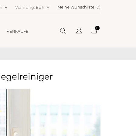
Meine Wunschliste (
0
)
ch
Währung:
EUR
keyboard_arrow_down
keyboard_arrow_down
0
VERKAUFE
iegelreiniger