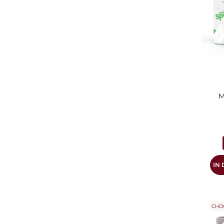
M
IN
CHO