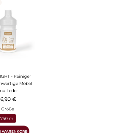
N
GHT - Reiniger
hwertige Möbel
nd Leder
reis
16,90 €
Größe
750 ml
EN WARENKORB