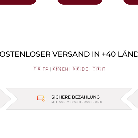
KOSTENLOSER VERSAND IN +40 LÄNDE
🇫🇷 FR
|
🇬🇧 EN
|
🇩🇪 DE
|
🇮🇹 IT
SICHERE BEZAHLUNG
MIT SSL-VERSCHLÜSSELUNG