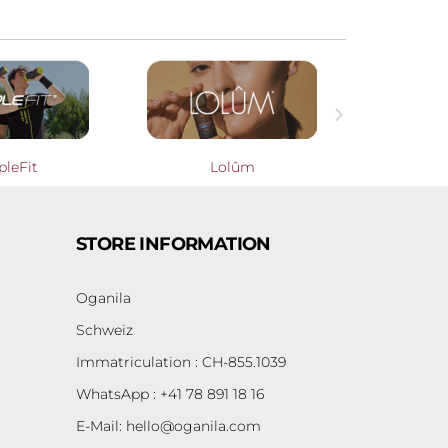

pleFit
Lolûm
Cooperati
STORE INFORMATION
Oganila
Schweiz
Immatriculation : CH-855.1039
WhatsApp : +41 78 891 18 16
E-Mail:
hello@oganila.com