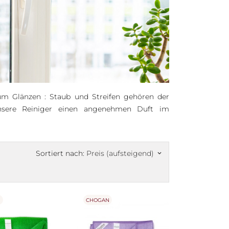
um Glänzen : Staub und Streifen gehören der
 unsere Reiniger einen angenehmen Duft im
Sortiert nach:
Preis (aufsteigend)
keyboard_arrow_down
N
CHOGAN