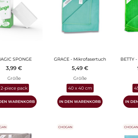
AGIC SPONGE
GRACE - Mikrofasertuch
BETTY -
Preis
Preis
3,99 €
5,49 €
Größe
Größe
2-piece pack
40 x 40 cm
4
 DEN WARENKORB
IN DEN WARENKORB
IN D
GAN
CHOGAN
CHOGA