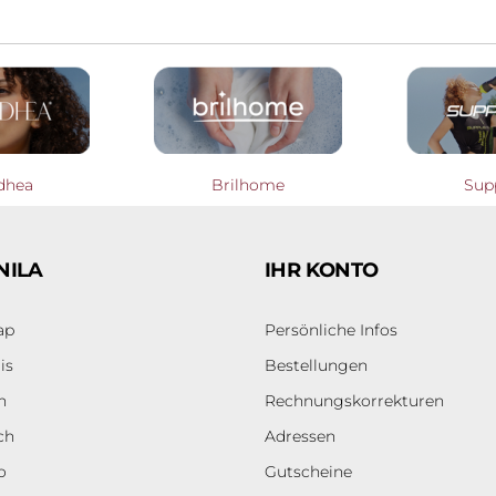
dhea
Brilhome
Sup
NILA
IHR KONTO
ap
Persönliche Infos
is
Bestellungen
h
Rechnungskorrekturen
ch
Adressen
o
Gutscheine