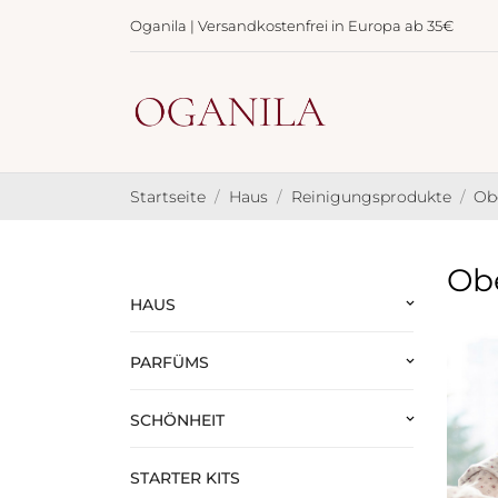
Oganila | Versandkostenfrei in Europa ab 35€
Startseite
Haus
Reinigungsprodukte
Obe
Obe
HAUS
keyboard_arrow_down
PARFÜMS
keyboard_arrow_down
SCHÖNHEIT
keyboard_arrow_down
STARTER KITS