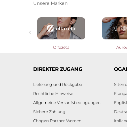
Unsere Marken

Profumieri
Olfazeta
Auro
DIREKTER ZUGANG
OGA
Lieferung und Rückgabe
Sitem
Rechtliche Hinweise
França
Allgemeine Verkaufsbedingungen
Englis
Sichere Zahlung
Deuts
Chogan Partner Werden
Italian