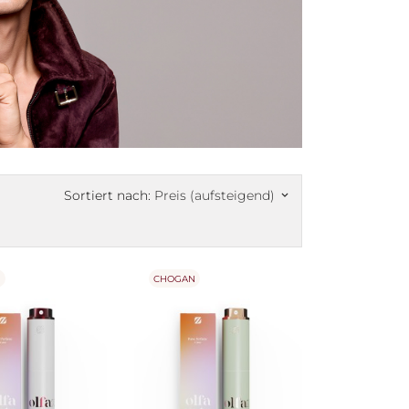
Sortiert nach:
Preis (aufsteigend)
keyboard_arrow_down
N
CHOGAN