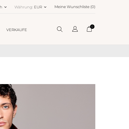
Meine Wunschliste (
0
)
ch
Währung:
EUR
keyboard_arrow_down
keyboard_arrow_down
0
VERKAUFE