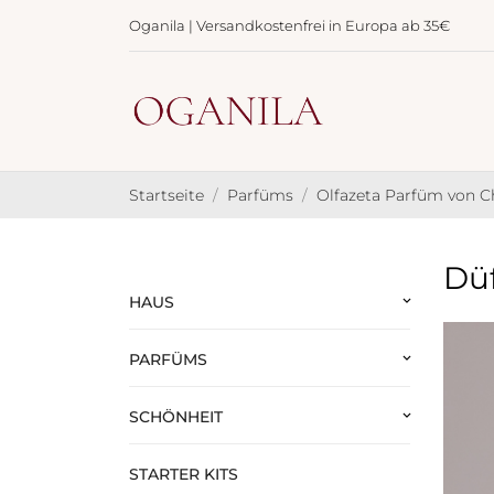
Oganila | Versandkostenfrei in Europa ab 35€
Startseite
Parfüms
Olfazeta Parfüm von 
Düf
HAUS
keyboard_arrow_down
PARFÜMS
keyboard_arrow_down
SCHÖNHEIT
keyboard_arrow_down
STARTER KITS