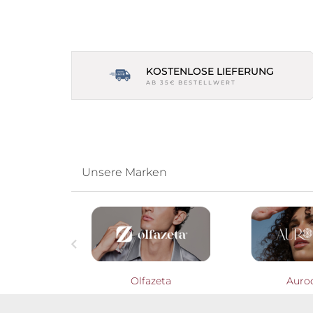
KOSTENLOSE LIEFERUNG
AB 35€ BESTELLWERT
Unsere Marken

Profumieri
Olfazeta
Auro