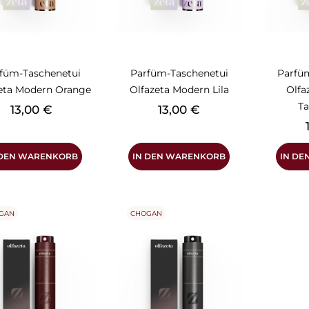
füm-Taschenetui
Parfüm-Taschenetui
Parfü
eta Modern Orange
Olfazeta Modern Lila
Olfa
T
Preis
Preis
13,00 €
13,00 €
P
 DEN WARENKORB
IN DEN WARENKORB
IN D
GAN
CHOGAN