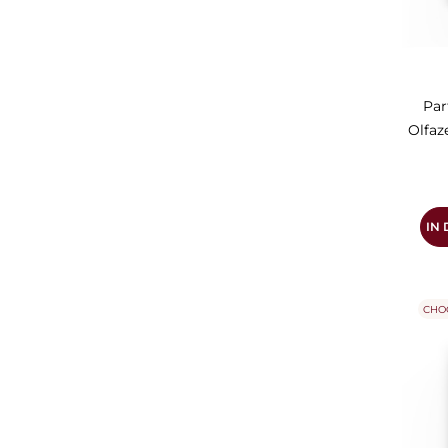
Par
Olfaz
IN
CHO