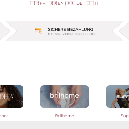
🇫🇷 FR
|
🇬🇧 EN
|
🇩🇪 DE
|
🇮🇹 IT
SICHERE BEZAHLUNG
MIT SSL-VERSCHLÜSSELUNG
dhea
Brilhome
Sup