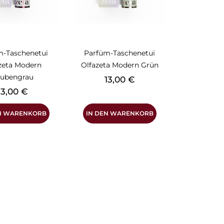
m-Taschenetui
Parfüm-Taschenetui
zeta Modern
Olfazeta Modern Grün
aubengrau
Preis
13,00 €
reis
13,00 €
EN WARENKORB
IN DEN WARENKORB