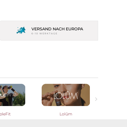
VERSAND NACH EUROPA
6-10 WERKTAGE

pleFit
Lolûm
Cooperati