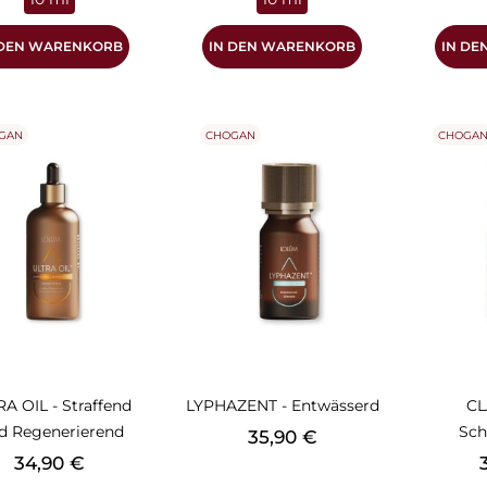
 DEN WARENKORB
IN DEN WARENKORB
IN D
GAN
CHOGAN
CHOGA
A OIL - Straffend
LYPHAZENT - Entwässerd
CL
d Regenerierend
Sch
Preis
35,90 €
Preis
P
34,90 €