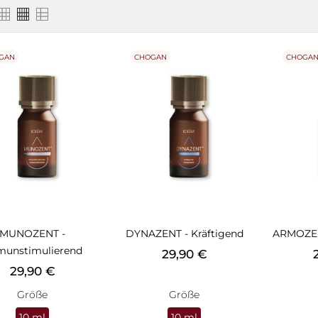
GAN
CHOGAN
CHOGA
MUNOZENT -
DYNAZENT - Kräftigend
ARMOZEN
munstimulierend
Preis
P
29,90 €
Preis
29,90 €
Größe
Größe
10 ml
10 ml