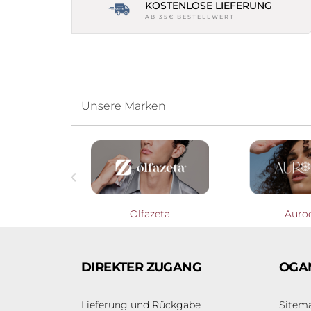
KOSTENLOSE LIEFERUNG
AB 35€ BESTELLWERT
Unsere Marken

Profumieri
Olfazeta
Auro
DIREKTER ZUGANG
OGA
Lieferung und Rückgabe
Sitem