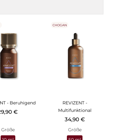
N
CHOGAN
T - Beruhigend
REVIZENT -
Multifunktional
reis
29,90 €
Preis
34,90 €
Größe
Größe
10 ml
50 ml