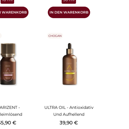
EN WARENKORB
IN DEN WARENKORB
N
CHOGAN
ARIZENT -
ULTRA OIL - Antioxidativ
leimlösend
Und Aufhellend
reis
Preis
35,90 €
39,90 €