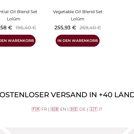
ntial Oil Blend Set
Vegetable Oil Blend Set
Lolûm
Lolûm
s
Verkaufspreis
Preis
Verkaufspreis
,58 €
255,93 €
196,40 €
269,40 €
 DEN WARENKORB
IN DEN WARENKORB
KOSTENLOSER VERSAND IN +40 LÄNDE
🇫🇷 FR
|
🇬🇧 EN
|
🇩🇪 DE
|
🇮🇹 IT