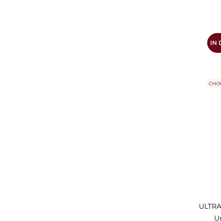
IN
CHO
ULTRA 
U