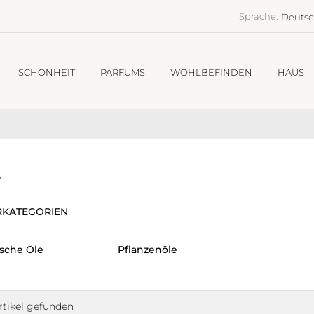
Sprache:
Deuts
SCHONHEIT
PARFUMS
WOHLBEFINDEN
HAUS
e
RKATEGORIEN
ische Öle
Pflanzenöle
rtikel gefunden