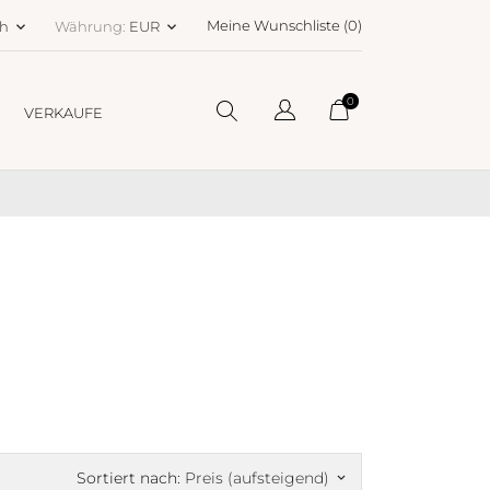
Meine Wunschliste (
0
)
ch
Währung:
EUR
keyboard_arrow_down
keyboard_arrow_down
0
VERKAUFE
Sortiert nach:
Preis (aufsteigend)
keyboard_arrow_down