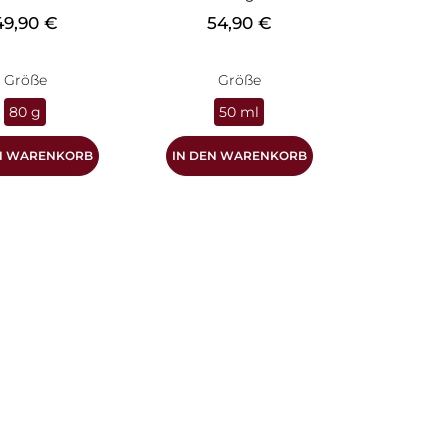
reis
Preis
49,90 €
54,90 €
Größe
Größe
80 g
50 ml
EN WARENKORB
IN DEN WARENKORB