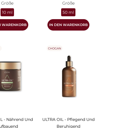
Größe
Größe
10 ml
50 ml
EN WARENKORB
IN DEN WARENKORB
N
CHOGAN
L - Nährend Und
ULTRA OIL - Pflegend Und
ufbauend
Beruhigend