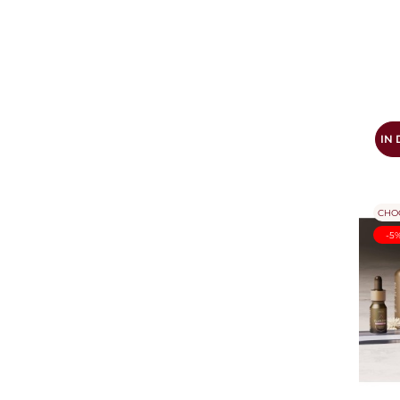
IN
CHO
-5