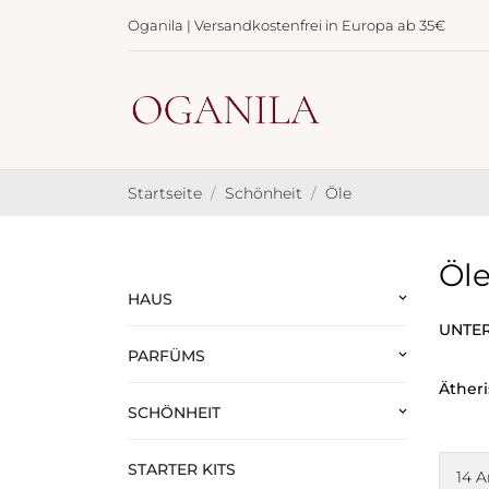
Oganila | Versandkostenfrei in Europa ab 35€
Startseite
Schönheit
Öle
Öl
HAUS
keyboard_arrow_down
UNTE
PARFÜMS
keyboard_arrow_down
Äther
SCHÖNHEIT
keyboard_arrow_down
STARTER KITS
14 A