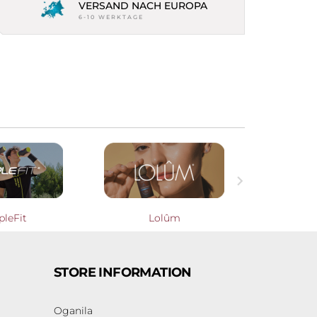
VERSAND NACH EUROPA
6-10 WERKTAGE

pleFit
Lolûm
Cooperati
STORE INFORMATION
Oganila