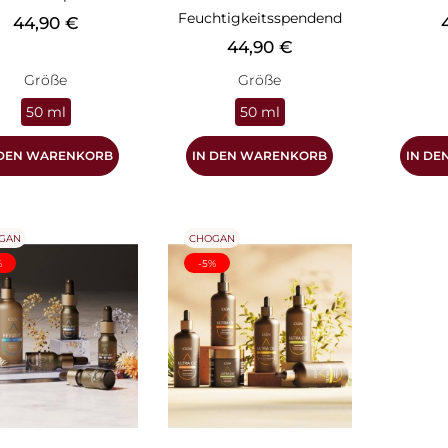
Feuchtigkeitsspendend
Preis
P
44,90 €
Preis
44,90 €
Größe
Größe
50 ml
50 ml
 DEN WARENKORB
IN DEN WARENKORB
IN D
GAN
CHOGAN
%
-5%