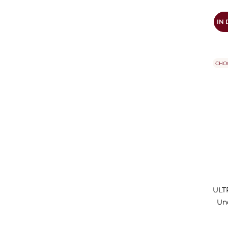
IN
CHO
ULTR
Un