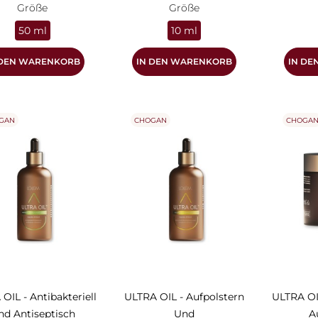
Größe
Größe
50 ml
10 ml
 DEN WARENKORB
IN DEN WARENKORB
IN D
GAN
CHOGAN
CHOGA
OIL - Antibakteriell
ULTRA OIL - Aufpolstern
ULTRA OI
nd Antiseptisch
Und
A