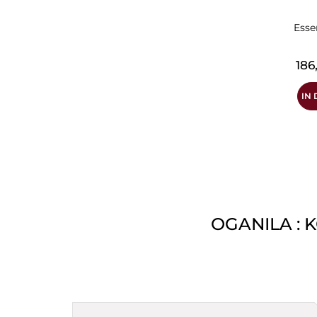
Esse
Prei
186
IN
OGANILA : 