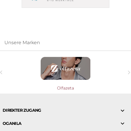
6-10 WERKTAGE
Unsere Marken

Olfazeta

DIREKTER ZUGANG

OGANILA