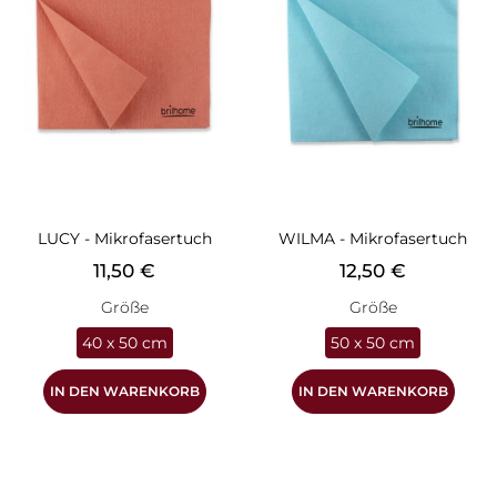
LUCY - Mikrofasertuch
WILMA - Mikrofasertuch
Preis
Preis
11,50 €
12,50 €
Größe
Größe
40 x 50 cm
50 x 50 cm
IN DEN WARENKORB
IN DEN WARENKORB