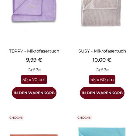
TERRY - Mikrofasertuch
SUSY - Mikrofasertuch
Preis
Preis
9,99 €
10,00 €
Größe
Größe
50 x 70 cm
45 x 60 cm
IN DEN WARENKORB
IN DEN WARENKORB
CHOGAN
CHOGAN