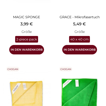
MAGIC SPONGE
GRACE - Mikrofasertuch
Preis
Preis
3,99 €
5,49 €
Größe
Größe
2-piece pack
40 x 40 cm
IN DEN WARENKORB
IN DEN WARENKORB
CHOGAN
CHOGAN