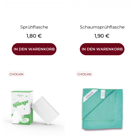
Sprühflasche
Schaumsprühflasche
Preis
Preis
1,80 €
1,90 €
IN DEN WARENKORB
IN DEN WARENKORB
CHOGAN
CHOGAN