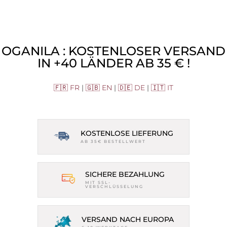
OGANILA : KOSTENLOSER VERSAND
IN +40 LÄNDER AB 35 € !
🇫🇷 FR
|
🇬🇧 EN
|
🇩🇪 DE
|
🇮🇹 IT
KOSTENLOSE LIEFERUNG
AB 35€ BESTELLWERT
SICHERE BEZAHLUNG
MIT SSL-
VERSCHLÜSSELUNG
VERSAND NACH EUROPA