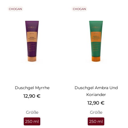
CHOGAN
CHOGAN
Duschgel Myrrhe
Duschgel Ambra Und
Koriander
Preis
12,90 €
Preis
12,90 €
Größe
Größe
250 ml
250 ml