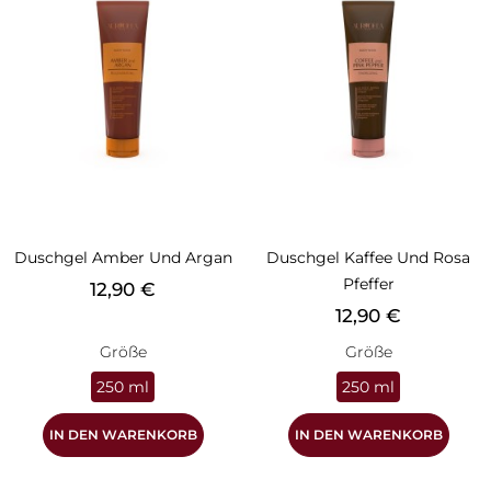
Duschgel Amber Und Argan
Duschgel Kaffee Und Rosa
Pfeffer
Preis
12,90 €
Preis
12,90 €
Größe
Größe
250 ml
250 ml
IN DEN WARENKORB
IN DEN WARENKORB