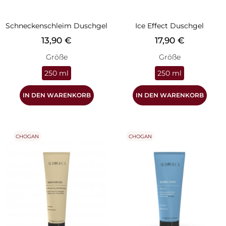
Schneckenschleim Duschgel
Ice Effect Duschgel
Preis
Preis
13,90 €
17,90 €
Größe
Größe
250 ml
250 ml
IN DEN WARENKORB
IN DEN WARENKORB
CHOGAN
CHOGAN