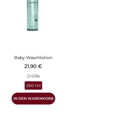
Baby Waschlotion
Preis
21,90 €
Größe
260 ml
IN DEN WARENKORB