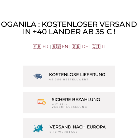
OGANILA : KOSTENLOSER VERSAND
IN +40 LÄNDER AB 35 € !
🇫🇷 FR
|
🇬🇧 EN
|
🇩🇪 DE
|
🇮🇹 IT
KOSTENLOSE LIEFERUNG
AB 35€ BESTELLWERT
SICHERE BEZAHLUNG
MIT SSL-
VERSCHLÜSSELUNG
VERSAND NACH EUROPA
6-10 WERKTAGE