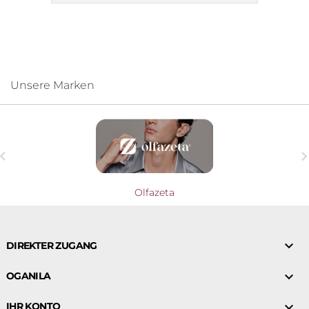
Unsere Marken

Olfazeta

DIREKTER ZUGANG

OGANILA

IHR KONTO