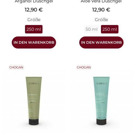
Arganöl Duschgel
Aloe Vera Duschgel
Preis
Preis
12,90 €
12,90 €
Größe
Größe
250 ml
50 ml
250 ml
IN DEN WARENKORB
IN DEN WARENKORB
CHOGAN
CHOGAN