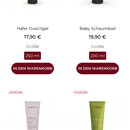
Hafer Duschgel
Baby Schaumbad
Preis
Preis
17,90 €
19,90 €
Größe
Größe
250 ml
200 ml
IN DEN WARENKORB
IN DEN WARENKORB
CHOGAN
CHOGAN