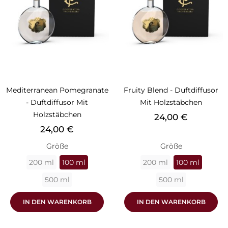
Mediterranean Pomegranate
Fruity Blend - Duftdiffusor
- Duftdiffusor Mit
Mit Holzstäbchen
Holzstäbchen
Preis
24,00 €
Preis
24,00 €
Größe
Größe
200 ml
100 ml
200 ml
100 ml
500 ml
500 ml
IN DEN WARENKORB
IN DEN WARENKORB