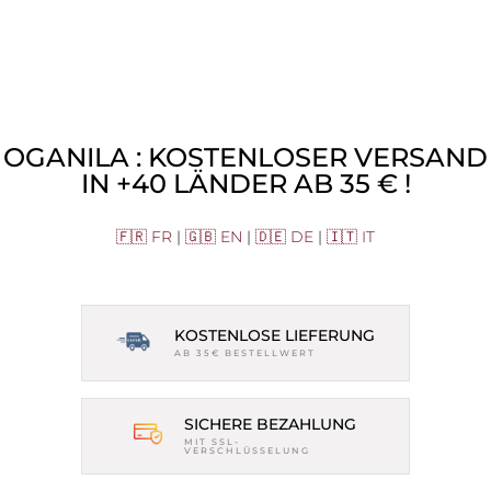
OGANILA : KOSTENLOSER VERSAND
IN +40 LÄNDER AB 35 € !
🇫🇷 FR
|
🇬🇧 EN
|
🇩🇪 DE
|
🇮🇹 IT
KOSTENLOSE LIEFERUNG
AB 35€ BESTELLWERT
SICHERE BEZAHLUNG
MIT SSL-
VERSCHLÜSSELUNG