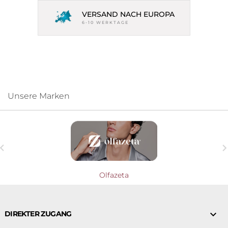
VERSAND NACH EUROPA
6-10 WERKTAGE
Unsere Marken

Olfazeta

DIREKTER ZUGANG