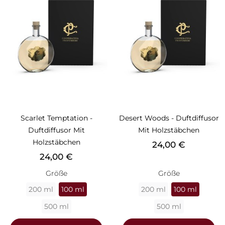
Scarlet Temptation -
Desert Woods - Duftdiffusor
Duftdiffusor Mit
Mit Holzstäbchen
Holzstäbchen
Preis
24,00 €
Preis
24,00 €
Größe
Größe
200 ml
100 ml
200 ml
100 ml
500 ml
500 ml