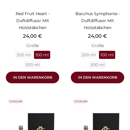
Red Fruit Heart -
Bacchus Symphonie -
Duftdiffusor Mit
Duftdiffusor Mit
Holzstäbchen
Holzstäbchen
Preis
Preis
24,00 €
24,00 €
Größe
Größe
200 ml
100 ml
200 ml
100 ml
500 ml
500 ml
IN DEN WARENKORB
IN DEN WARENKORB
CHOGAN
CHOGAN