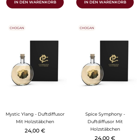
IN DEN WARENKORB
IN DEN WARENKORB
CHOGAN
CHOGAN
Mystic Ylang - Duftdiffusor
Spice Symphony -
Mit Holzstäbchen
Duftdiffusor Mit
Holzstäbchen
Preis
24,00 €
Preis
24,00 €