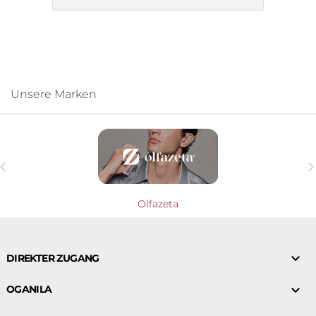
Unsere Marken

Olfazeta

DIREKTER ZUGANG

OGANILA