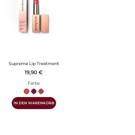
Supreme Lip Treatment
Preis
19,90 €
Farbe
Vanille
Himbeere
Erdbeere
IN DEN WARENKORB