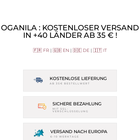
OGANILA : KOSTENLOSER VERSAND
IN +40 LÄNDER AB 35 € !
🇫🇷 FR
|
🇬🇧 EN
|
🇩🇪 DE
|
🇮🇹 IT
KOSTENLOSE LIEFERUNG
AB 35€ BESTELLWERT
SICHERE BEZAHLUNG
MIT SSL-
VERSCHLÜSSELUNG
VERSAND NACH EUROPA
6-10 WERKTAGE