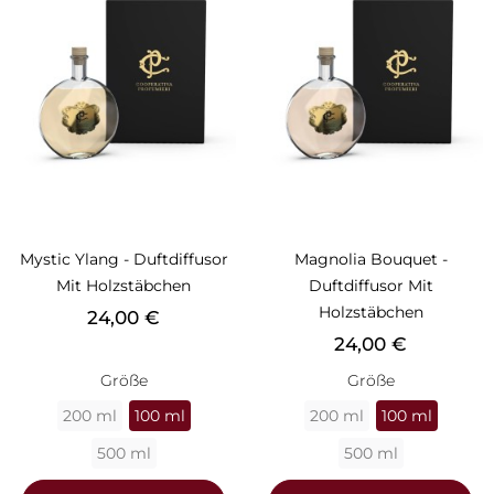
Mystic Ylang - Duftdiffusor
Magnolia Bouquet -
Mit Holzstäbchen
Duftdiffusor Mit
Holzstäbchen
Preis
24,00 €
Preis
24,00 €
Größe
Größe
200 ml
100 ml
200 ml
100 ml
500 ml
500 ml