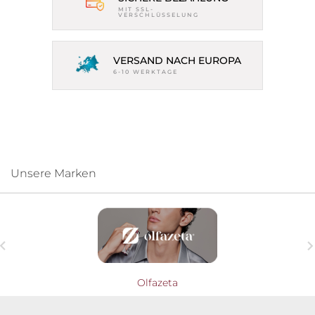
MIT SSL-
VERSCHLÜSSELUNG
VERSAND NACH EUROPA
6-10 WERKTAGE
Unsere Marken

Olfazeta