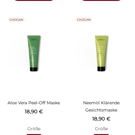
CHOGAN
CHOGAN
Aloe Vera Peel-Off Maske
Neemöl Klärende
Gesichtsmaske
Preis
18,90 €
Preis
18,90 €
Größe
Größe