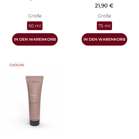
Preis
21,90 €
Größe
Größe
50 ml
75 ml
IN DEN WARENKORB
IN DEN WARENKORB
CHOGAN