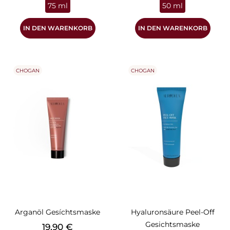
75 ml
50 ml
IN DEN WARENKORB
IN DEN WARENKORB
CHOGAN
CHOGAN
Arganöl Gesíchtsmaske
Hyaluronsäure Peel-Off
Gesichtsmaske
Preis
19,90 €