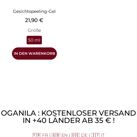
Gesichtspeeling-Gel
Preis
21,90 €
Größe
50 ml
IN DEN WARENKORB
OGANILA : KOSTENLOSER VERSAND
IN +40 LÄNDER AB 35 € !
🇫🇷 FR
|
🇬🇧 EN
|
🇩🇪 DE
|
🇮🇹 IT