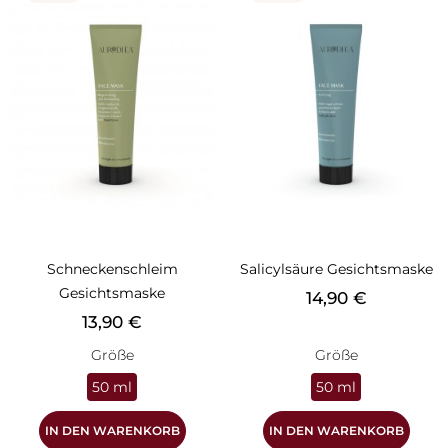
Schneckenschleim
Salicylsäure Gesichtsmaske
Gesichtsmaske
Preis
14,90 €
Preis
13,90 €
Größe
Größe
50 ml
50 ml
IN DEN WARENKORB
IN DEN WARENKORB