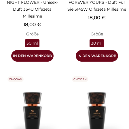
NIGHT FLOWER - Unisex-
FOREVER YOURS - Duft Für
Duft 354U Olfazeta
Sie 3145W Olfazeta Millesime
Millesime
Preis
18,00 €
Preis
18,00 €
Größe
Größe
30 ml
30 ml
IN DEN WARENKORB
IN DEN WARENKORB
CHOGAN
CHOGAN