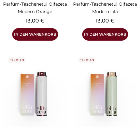
Parfüm-Taschenetui Olfazeta
Parfüm-Taschenetui Olfazeta
Modern Orange
Modern Lila
Preis
Preis
13,00 €
13,00 €
IN DEN WARENKORB
IN DEN WARENKORB
CHOGAN
CHOGAN