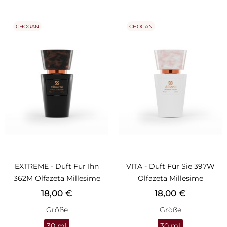
CHOGAN
CHOGAN
EXTREME - Duft Für Ihn
VITA - Duft Für Sie 397W
362M Olfazeta Millesime
Olfazeta Millesime
Preis
Preis
18,00 €
18,00 €
Größe
Größe
30 ml
30 ml