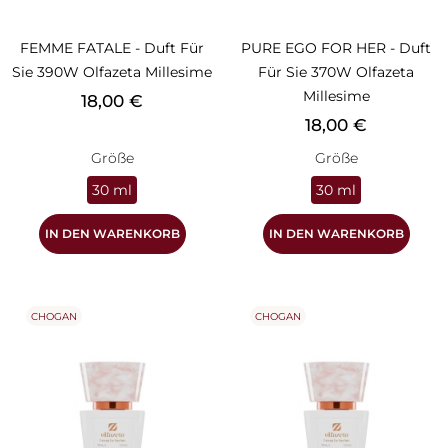
FEMME FATALE - Duft Für
PURE EGO FOR HER - Duft
Sie 390W Olfazeta Millesime
Für Sie 370W Olfazeta
Millesime
Preis
18,00 €
Preis
18,00 €
Größe
Größe
30 ml
30 ml
IN DEN WARENKORB
IN DEN WARENKORB
CHOGAN
CHOGAN