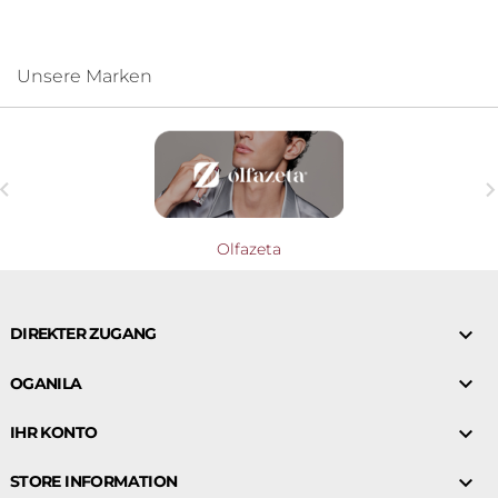
Unsere Marken

Olfazeta

DIREKTER ZUGANG

OGANILA

IHR KONTO

STORE INFORMATION