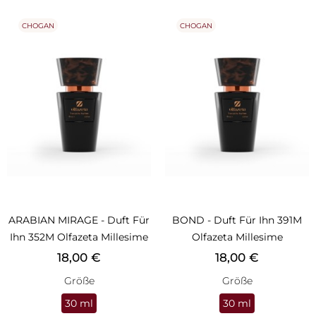
CHOGAN
CHOGAN
ARABIAN MIRAGE - Duft Für
BOND - Duft Für Ihn 391M
Ihn 352M Olfazeta Millesime
Olfazeta Millesime
Preis
Preis
18,00 €
18,00 €
Größe
Größe
30 ml
30 ml