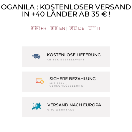
OGANILA : KOSTENLOSER VERSAND
IN +40 LÄNDER AB 35 € !
🇫🇷 FR
|
🇬🇧 EN
|
🇩🇪 DE
|
🇮🇹 IT
KOSTENLOSE LIEFERUNG
AB 35€ BESTELLWERT
SICHERE BEZAHLUNG
MIT SSL-
VERSCHLÜSSELUNG
VERSAND NACH EUROPA
6-10 WERKTAGE