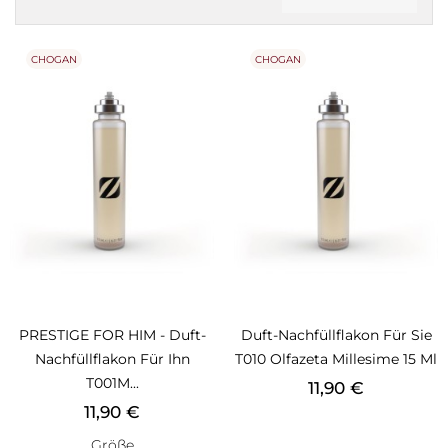
CHOGAN
CHOGAN
PRESTIGE FOR HIM - Duft-
Duft-Nachfüllflakon Für Sie
Nachfüllflakon Für Ihn
T010 Olfazeta Millesime 15 Ml
T001M...
Preis
11,90 €
Preis
11,90 €
Größe