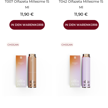
T007 Olfazeta Millesime 15
T042 Olfazeta Millesime 15
Ml
Ml
Preis
Preis
11,90 €
11,90 €
IN DEN WARENKORB
IN DEN WARENKORB
CHOGAN
CHOGAN