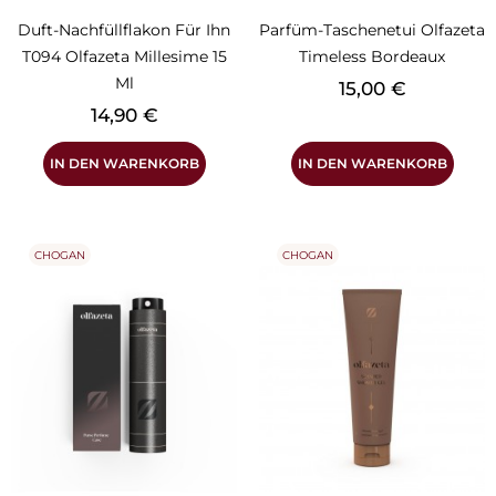
Duft-Nachfüllflakon Für Ihn
Parfüm-Taschenetui Olfazeta
T094 Olfazeta Millesime 15
Timeless Bordeaux
Ml
Preis
15,00 €
Preis
14,90 €
IN DEN WARENKORB
IN DEN WARENKORB
CHOGAN
CHOGAN