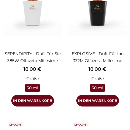
SERENDIPITY - Duft Für Sie
EXPLOSIVE - Duft Für Ihn
385W Olfazeta Millesime
332M Olfazeta Millesime
Preis
Preis
18,00 €
18,00 €
Größe
Größe
30 ml
30 ml
IN DEN WARENKORB
IN DEN WARENKORB
CHOGAN
CHOGAN