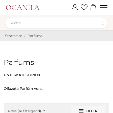
Startseite
Parfüms
Parfüms
UNTERKATEGORIEN
Olfazeta Parfüm von...
FILTER
Preis (aufsteigend)
keyboard_arrow_down