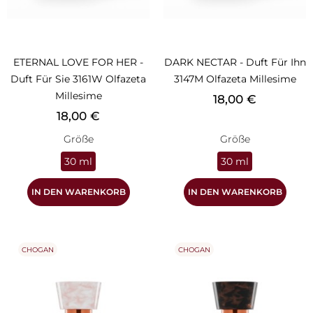
ETERNAL LOVE FOR HER -
DARK NECTAR - Duft Für Ihn
Duft Für Sie 3161W Olfazeta
3147M Olfazeta Millesime
Millesime
Preis
18,00 €
Preis
18,00 €
Größe
Größe
30 ml
30 ml
IN DEN WARENKORB
IN DEN WARENKORB
CHOGAN
CHOGAN