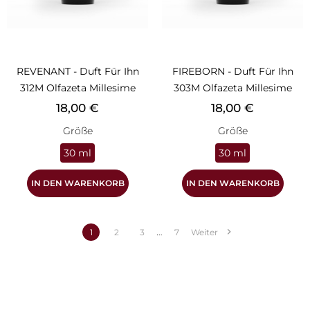
REVENANT - Duft Für Ihn
FIREBORN - Duft Für Ihn
312M Olfazeta Millesime
303M Olfazeta Millesime
Preis
Preis
18,00 €
18,00 €
Größe
Größe
30 ml
30 ml
IN DEN WARENKORB
IN DEN WARENKORB
…

1
2
3
7
Weiter