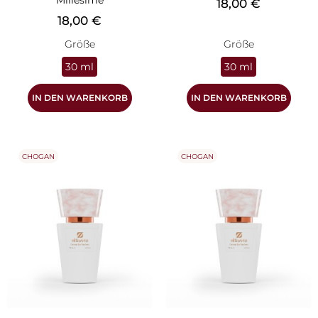
Millesime
Preis
18,00 €
Preis
18,00 €
Größe
Größe
30 ml
30 ml
IN DEN WARENKORB
IN DEN WARENKORB
CHOGAN
CHOGAN