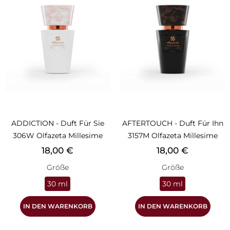
ADDICTION - Duft Für Sie
AFTERTOUCH - Duft Für Ihn
306W Olfazeta Millesime
3157M Olfazeta Millesime
Preis
Preis
18,00 €
18,00 €
Größe
Größe
30 ml
30 ml
IN DEN WARENKORB
IN DEN WARENKORB