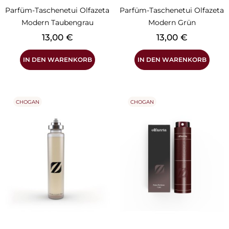
Parfüm-Taschenetui Olfazeta
Parfüm-Taschenetui Olfazeta
Modern Taubengrau
Modern Grün
Preis
Preis
13,00 €
13,00 €
IN DEN WARENKORB
IN DEN WARENKORB
CHOGAN
CHOGAN