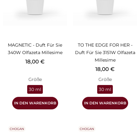
MAGNETIC - Duft Für Sie
TO THE EDGE FOR HER -
340W Olfazeta Millesime
Duft Für Sie 3151W Olfazeta
Millesime
Preis
18,00 €
Preis
18,00 €
Größe
Größe
30 ml
30 ml
IN DEN WARENKORB
IN DEN WARENKORB
CHOGAN
CHOGAN