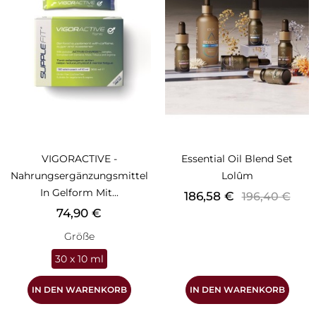
VIGORACTIVE -
Essential Oil Blend Set
Nahrungsergänzungsmittel
Lolûm
In Gelform Mit...
Preis
Verkaufsprei
186,58 €
196,40 €
Preis
74,90 €
Größe
30 x 10 ml
IN DEN WARENKORB
IN DEN WARENKORB