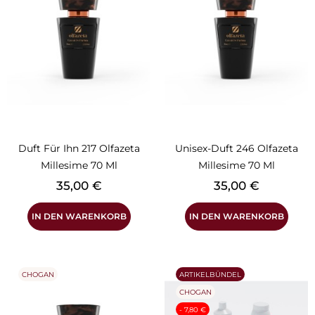
Duft Für Ihn 217 Olfazeta
Unisex-Duft 246 Olfazeta
Millesime 70 Ml
Millesime 70 Ml
Preis
Preis
35,00 €
35,00 €
IN DEN WARENKORB
IN DEN WARENKORB
CHOGAN
ARTIKELBÜNDEL
CHOGAN
- 7,80 €