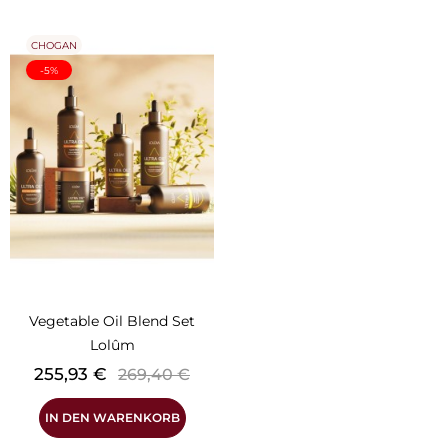
CHOGAN
-5%
Vegetable Oil Blend Set
Lolûm
Preis
Verkaufspreis
255,93 €
269,40 €
IN DEN WARENKORB