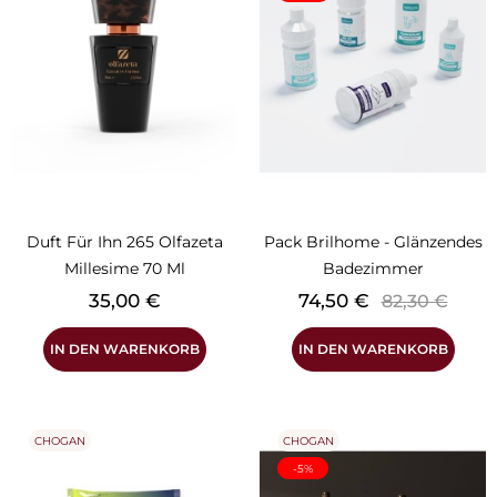
Duft Für Ihn 265 Olfazeta
Pack Brilhome - Glänzendes
Millesime 70 Ml
Badezimmer
Preis
Preis
Verkaufsprei
35,00 €
74,50 €
82,30 €
IN DEN WARENKORB
IN DEN WARENKORB
CHOGAN
CHOGAN
-5%