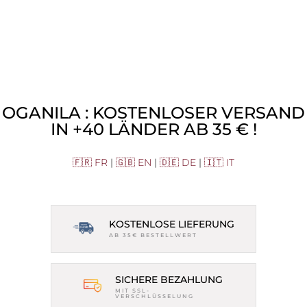
OGANILA : KOSTENLOSER VERSAND
IN +40 LÄNDER AB 35 € !
🇫🇷 FR
|
🇬🇧 EN
|
🇩🇪 DE
|
🇮🇹 IT
KOSTENLOSE LIEFERUNG
AB 35€ BESTELLWERT
SICHERE BEZAHLUNG
MIT SSL-
VERSCHLÜSSELUNG