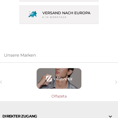
VERSAND NACH EUROPA
6-10 WERKTAGE
Unsere Marken

Olfazeta

DIREKTER ZUGANG