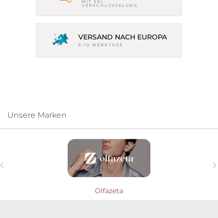
MIT SSL-
VERSCHLÜSSELUNG
VERSAND NACH EUROPA
6-10 WERKTAGE
Unsere Marken

Olfazeta