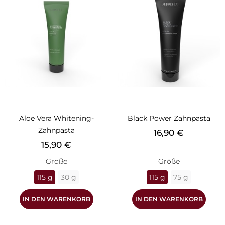
Aloe Vera Whitening-
Black Power Zahnpasta
Zahnpasta
Preis
16,90 €
Preis
15,90 €
Größe
Größe
115 g
30 g
115 g
75 g
IN DEN WARENKORB
IN DEN WARENKORB