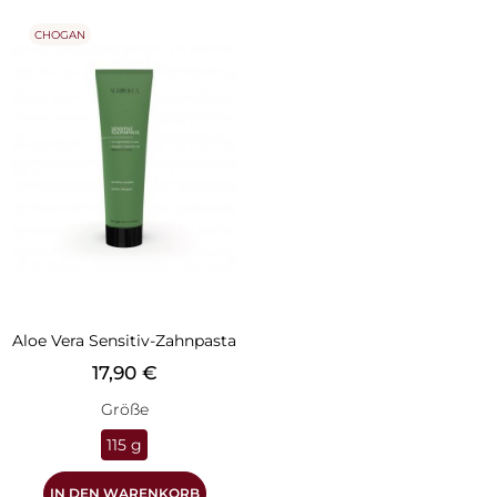
CHOGAN
Aloe Vera Sensitiv-Zahnpasta
Preis
17,90 €
Größe
115 g
IN DEN WARENKORB