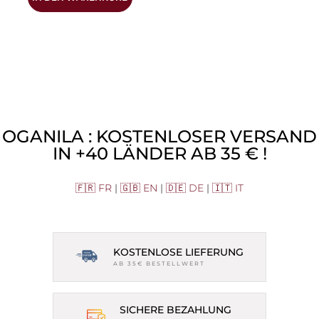
OGANILA : KOSTENLOSER VERSAND
IN +40 LÄNDER AB 35 € !
🇫🇷 FR
|
🇬🇧 EN
|
🇩🇪 DE
|
🇮🇹 IT
KOSTENLOSE LIEFERUNG
AB 35€ BESTELLWERT
SICHERE BEZAHLUNG