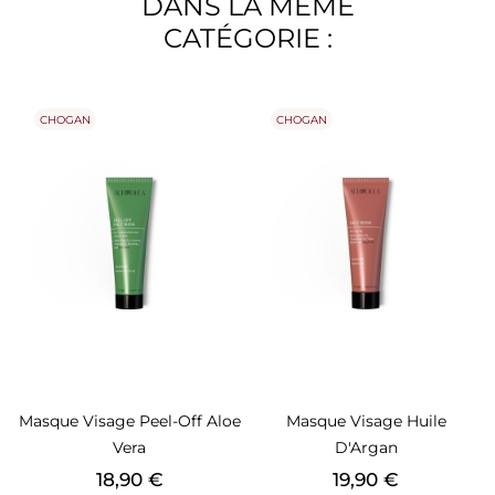
DANS LA MÊME
CATÉGORIE :
CHOGAN
CHOGAN
Masque Visage Peel-Off Aloe
Masque Visage Huile
Vera
D'Argan
Prix
Prix
18,90 €
19,90 €