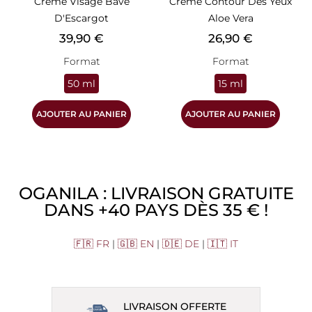
Crème Visage Bave
Crème Contour Des Yeux
D'Escargot
Aloe Vera
Prix
Prix
39,90 €
26,90 €
Format
Format
50 ml
15 ml
AJOUTER AU PANIER
AJOUTER AU PANIER
OGANILA : LIVRAISON GRATUITE
DANS +40 PAYS DÈS 35 € !
🇫🇷 FR
|
🇬🇧 EN
|
🇩🇪 DE
|
🇮🇹 IT
LIVRAISON OFFERTE