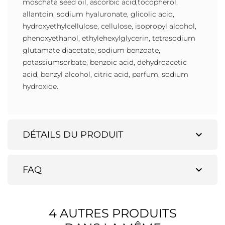
moschata seed oil, ascorbic acid,tocopherol,
allantoin, sodium hyaluronate, glicolic acid,
hydroxyethylcellulose, cellulose, isopropyl alcohol,
phenoxyethanol, ethylehexylglycerin, tetrasodium
glutamate diacetate, sodium benzoate,
potassiumsorbate, benzoic acid, dehydroacetic
acid, benzyl alcohol, citric acid, parfum, sodium
hydroxide.
expand_more
DÉTAILS DU PRODUIT
expand_more
FAQ
4 AUTRES PRODUITS