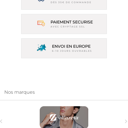
DÈS 35€ DE COMMANDE
PAIEMENT SECURISE
AVEC CRYPTAGE SSL
ENVOI EN EUROPE
6-10 JOURS OUVRABLES
Nos marques
