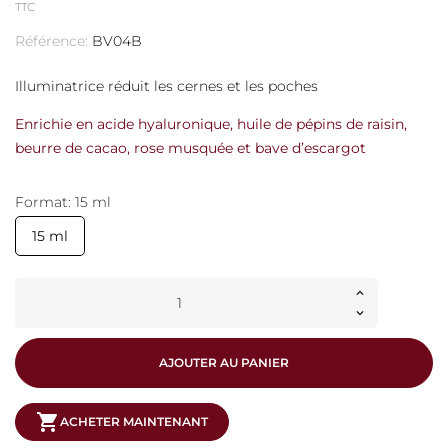
TTC
Référence:
BV04B
Illuminatrice réduit les cernes et les poches
Enrichie en acide hyaluronique, huile de pépins de raisin,
beurre de cacao, rose musquée et bave d’escargot
Format: 15 ml
15 ml
AJOUTER AU PANIER
shopping_cart
ACHETER MAINTENANT