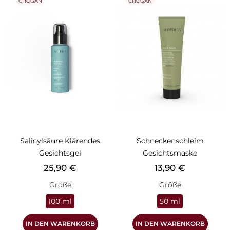
CHOGAN
CHOGAN
Salicylsäure Klärendes
Schneckenschleim
Gesichtsgel
Gesichtsmaske
Preis
Preis
25,90 €
13,90 €
Größe
Größe
100 ml
50 ml
IN DEN WARENKORB
IN DEN WARENKORB