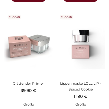
CHOGAN
CHOGAN
Glättender Primer
Lippenmaske LOLLILIP -
Spiced Cookie
Preis
39,90 €
Preis
11,90 €
Größe
Größe