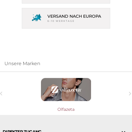
VERSAND NACH EUROPA
6-10 WERKTAGE
Unsere Marken

Olfazeta
DIREKTER ZUGANG