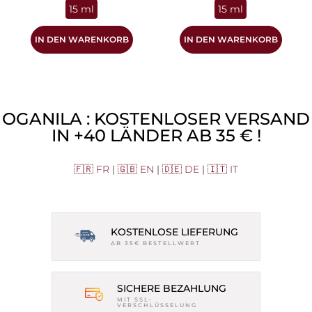
15 ml
15 ml
IN DEN WARENKORB
IN DEN WARENKORB
OGANILA : KOSTENLOSER VERSAND
IN +40 LÄNDER AB 35 € !
🇫🇷 FR
|
🇬🇧 EN
|
🇩🇪 DE
|
🇮🇹 IT
KOSTENLOSE LIEFERUNG
AB 35€ BESTELLWERT
SICHERE BEZAHLUNG
MIT SSL-
VERSCHLÜSSELUNG