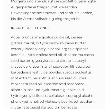
Morgens und abends auf die sorgfältig gereinigte
Augenpartie auftragen, mit kreisenden
Bewegungeneinmassieren und sanft einklopfen,
bis die Creme vollständig eingezogen ist.
INHALTSSTOFFE (INCI) :
Aqua, prunus amygdalus dulcis oil, persea
gratissima oil, butyrospermum parkii butter,
cetearyl alcohol,cetyl alcohol, argania spinosa
kernel oil, vitis vinifera seed oil, theobroma cacao
seed butter, glycerylstearate citrate, cetearyl
glucoside, glycerin, snail secretion filtrate, aloe
barbadensis leaf juice powder, ruscus aculeatus
root extract, helianthus annuus seed oil, rosa
moschata seed oil, ascorbic acid,tocopherol,
allantoin, sodium hyaluronate, glicolic acid,
hydroxyethylcellulose, cellulose, isopropyl alcohol,
phenoxyethanol, ethylehexylglycerin, tetrasodium
glutamate diacetate, sodium benzoate,