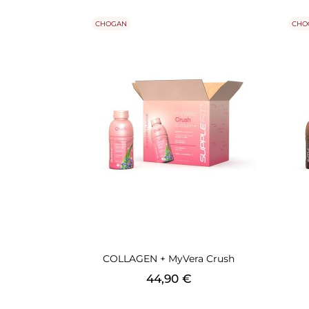
CHOGAN
CHO
COLLAGEN + MyVera Crush
Preis
44,90 €