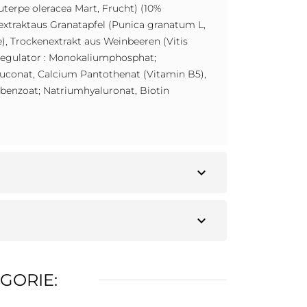
terpe oleracea Mart, Frucht) (10%
nextraktaus Granatapfel (Punica granatum L,
), Trockenextrakt aus Weinbeeren (Vitis
reregulator : Monokaliumphosphat;
luconat, Calcium Pantothenat (Vitamin B5),
mbenzoat; Natriumhyaluronat, Biotin
expand_more
expand_more
GORIE: