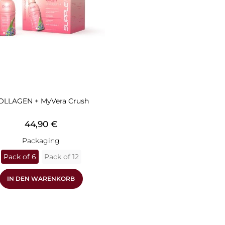
OLLAGEN + MyVera Crush
Preis
44,90 €
Packaging
Pack of 6
Pack of 12
IN DEN WARENKORB