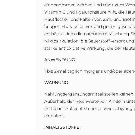
eingenommen werden und trägt zum Wohlbe
Vitamin C und Hyaluronsäure hilft, die Hau
Hautflecken und Falten vor. Zink und Biotin
beugen Haarausfall vor und geben geschäd
enthält zudem die patentierte Mischung S
Mikrozirkulation, die Sauerstoffversorgun
starke antioxidative Wirkung, die der Haut
ANWENDUNG :
1 bis 2-mal täglich morgens und/oder abend
WARNUNG :
Nahrungsergänzungsmittel stellen keinen
Außerhalb der Reichweite von Kindern unte
ärztlicher Aufsicht stehen, sowie schwang
einholen.
INHALTSSTOFFE :