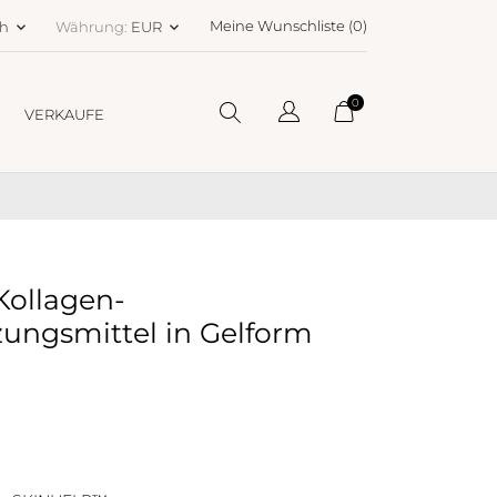
Meine Wunschliste (
0
)
ch
Währung:
EUR
keyboard_arrow_down
keyboard_arrow_down
0
VERKAUFE
Kollagen-
ungsmittel in Gelform