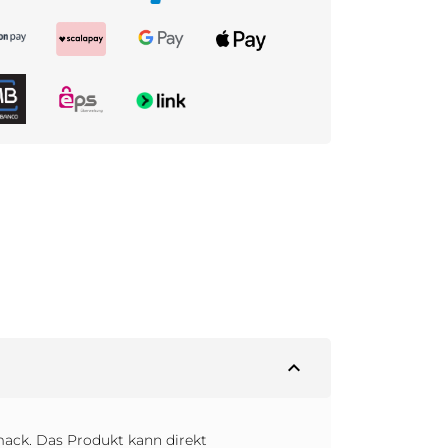
expand_less
ack. Das Produkt kann direkt