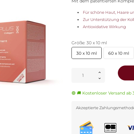
Mit dem patentierten Komp
Für schöne Haut, Haare u
Zur Unterstützung der Ko
Antioxidative Wirkung
Größe: 30 x 10 ml
30 x 10 ml
60 x 10 ml
🟢 🚚 Kostenloser Versand ab 
Akzeptierte Zahlungsmetho