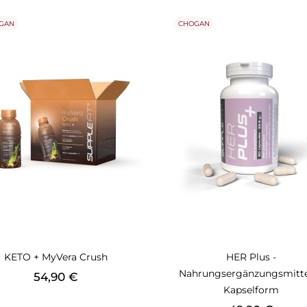
GAN
CHOGAN
KETO + MyVera Crush
HER Plus -
Nahrungsergänzungsmitte
Preis
54,90 €
Kapselform