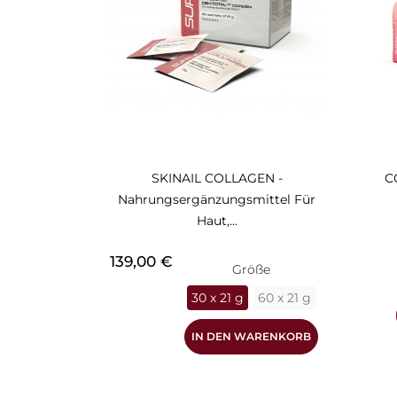
SKINAIL COLLAGEN -
C
Nahrungsergänzungsmittel Für
Haut,...
Preis
139,00 €
Größe
30 x 21 g
60 x 21 g
IN DEN WARENKORB