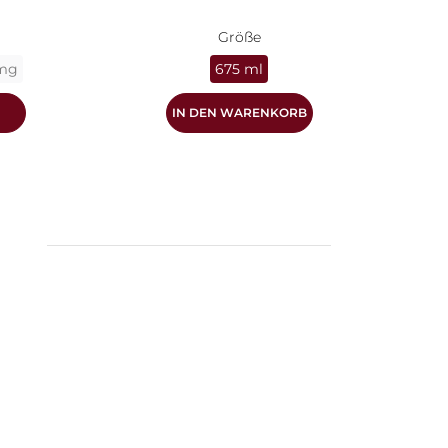
Größe
 mg
675 ml
IN DEN WARENKORB