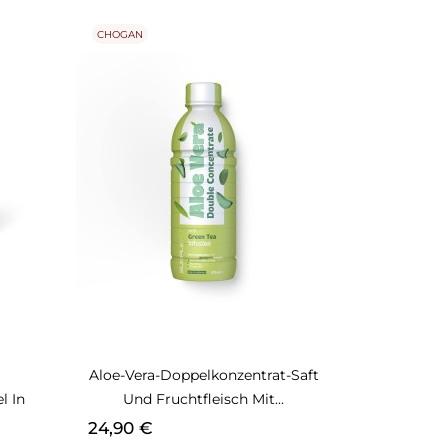
CHOGAN
Aloe-Vera-Doppelkonzentrat-Saft
l In
Und Fruchtfleisch Mit...
Preis
24,90 €