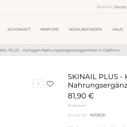
Sprache:
Deuts
SCHONHEIT
PARFUMS
WOHLBEFINDEN
HAUS
NAIL PLUS - Kollagen-Nahrungsergänzungsmittel in Gelform
SKINAIL PLUS - 
Nahrungsergänz
1
81,90 €
Bruttopreis
Artikel-Nr.:
INTB031