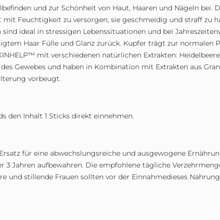
finden und zur Schönheit von Haut, Haaren und Nägeln bei. Di
t mit Feuchtigkeit zu versorgen, sie geschmeidig und straff zu 
 sind ideal in stressigen Lebenssituationen und bei Jahreszeiten
igtem Haar Fülle und Glanz zurück. Kupfer trägt zur normalen 
KINHELP™ mit verschiedenen natürlichen Extrakten: Heidelbeere
g des Gewebes und haben in Kombination mit Extrakten aus Grana
alterung vorbeugt.
s den Inhalt 1 Sticks direkt einnehmen.
 Ersatz für eine abwechslungsreiche und ausgewogene Ernährun
r 3 Jahren aufbewahren. Die empfohlene tägliche Verzehrmenge 
ere und stillende Frauen sollten vor der Einnahmedieses Nahrun