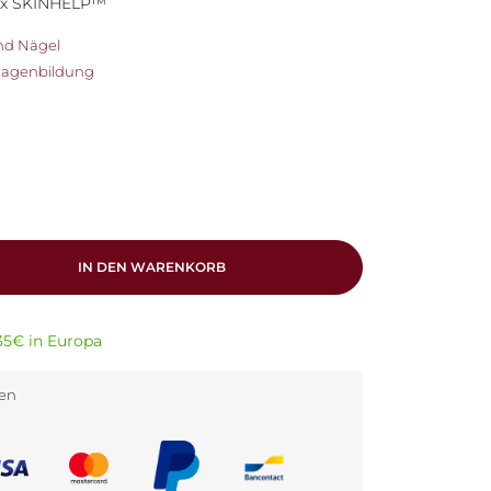
lex SKINHELP™
nd Nägel
llagenbildung
IN DEN WARENKORB
35€ in Europa
den