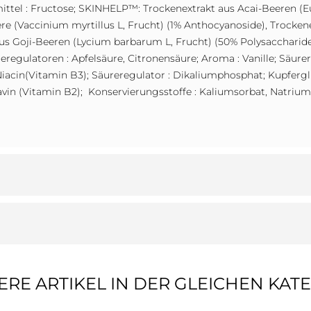
ittel : Fructose; SKINHELP™: Trockenextrakt aus Acai-Beeren (Eu
re (Vaccinium myrtillus L, Frucht) (1% Anthocyanoside), Trocke
us Goji-Beeren (Lycium barbarum L, Frucht) (50% Polysaccharide
reregulatoren : Apfelsäure, Citronensäure; Aroma : Vanille; Säu
 Niacin(Vitamin B3); Säureregulator : Dikaliumphosphat; Kupferg
avin (Vitamin B2); Konservierungsstoffe : Kaliumsorbat, Natriu
ERE ARTIKEL IN DER GLEICHEN KATE