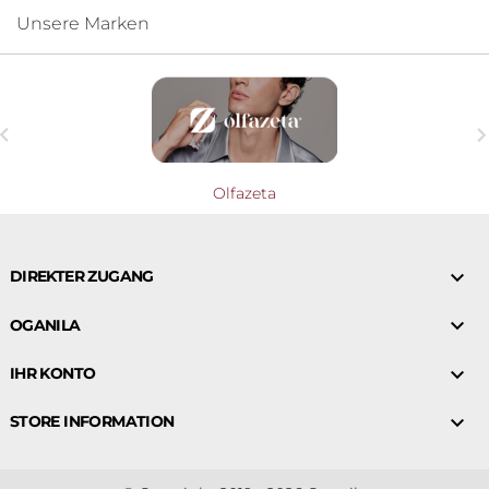
Unsere Marken

Olfazeta

DIREKTER ZUGANG

OGANILA

IHR KONTO

STORE INFORMATION