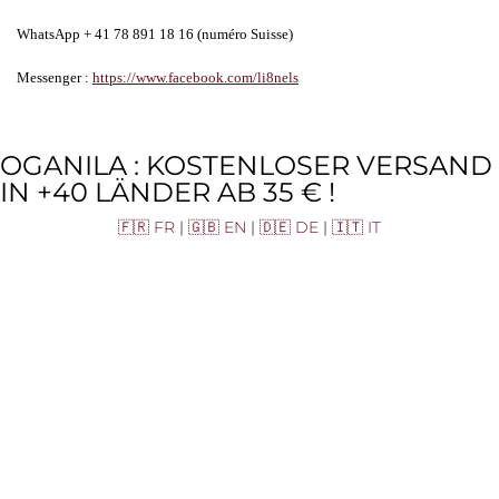
WhatsApp + 41 78 891 18 16 (numéro Suisse)
Messenger :
https://www.facebook.com/li8nels
OGANILA : KOSTENLOSER VERSAND
IN +40 LÄNDER AB 35 € !
🇫🇷 FR
|
🇬🇧 EN
|
🇩🇪 DE
|
🇮🇹 IT