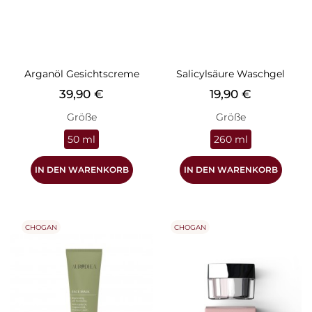
Arganöl Gesichtscreme
Salicylsäure Waschgel
Preis
Preis
39,90 €
19,90 €
Größe
Größe
50 ml
260 ml
IN DEN WARENKORB
IN DEN WARENKORB
CHOGAN
CHOGAN