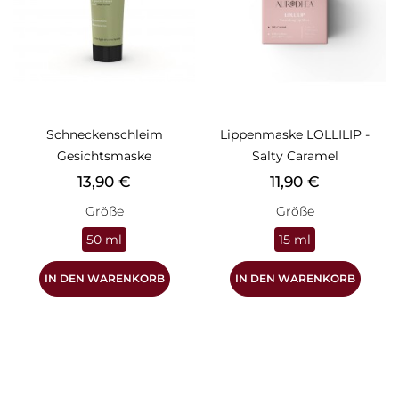
Schneckenschleim
Lippenmaske LOLLILIP -
Gesichtsmaske
Salty Caramel
Preis
Preis
13,90 €
11,90 €
Größe
Größe
50 ml
15 ml
IN DEN WARENKORB
IN DEN WARENKORB