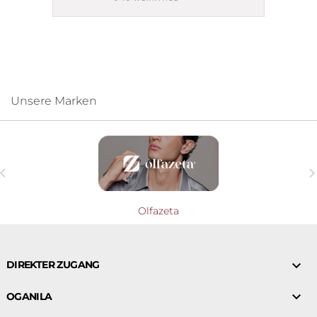
Unsere Marken

Olfazeta

DIREKTER ZUGANG

OGANILA