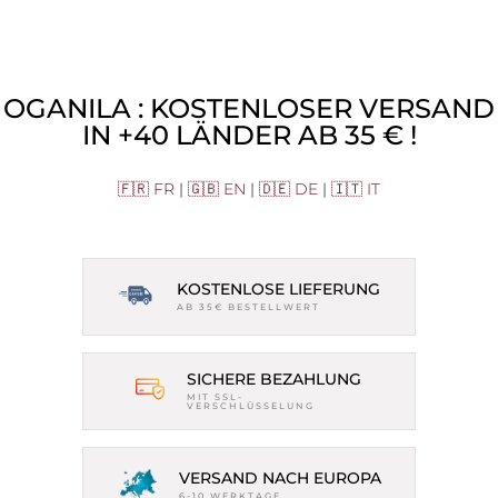
OGANILA : KOSTENLOSER VERSAND
IN +40 LÄNDER AB 35 € !
🇫🇷 FR
|
🇬🇧 EN
|
🇩🇪 DE
|
🇮🇹 IT
KOSTENLOSE LIEFERUNG
AB 35€ BESTELLWERT
SICHERE BEZAHLUNG
MIT SSL-
VERSCHLÜSSELUNG
VERSAND NACH EUROPA
6-10 WERKTAGE