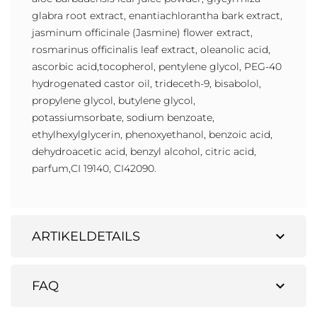
glabra root extract, enantiachlorantha bark extract,
jasminum officinale (Jasmine) flower extract,
rosmarinus officinalis leaf extract, oleanolic acid,
ascorbic acid,tocopherol, pentylene glycol, PEG-40
hydrogenated castor oil, trideceth-9, bisabolol,
propylene glycol, butylene glycol,
potassiumsorbate, sodium benzoate,
ethylhexylglycerin, phenoxyethanol, benzoic acid,
dehydroacetic acid, benzyl alcohol, citric acid,
parfum,CI 19140, CI42090.
expand_more
ARTIKELDETAILS
expand_more
FAQ