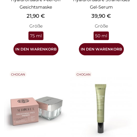
Gesichtsmaske
Gel-Serum
Preis
Preis
21,90 €
39,90 €
Größe
Größe
75 ml
50 ml
IN DEN WARENKORB
IN DEN WARENKORB
CHOGAN
CHOGAN