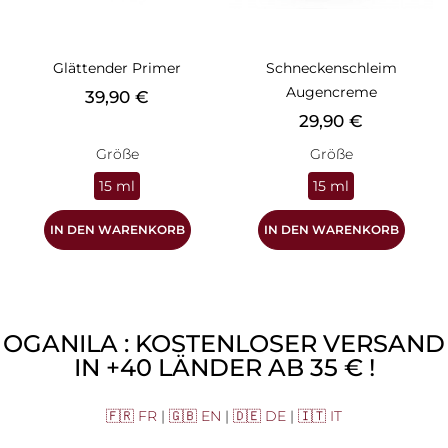
Glättender Primer
Schneckenschleim
Augencreme
Preis
39,90 €
Preis
29,90 €
Größe
Größe
15 ml
15 ml
IN DEN WARENKORB
IN DEN WARENKORB
OGANILA : KOSTENLOSER VERSAND
IN +40 LÄNDER AB 35 € !
🇫🇷 FR
|
🇬🇧 EN
|
🇩🇪 DE
|
🇮🇹 IT