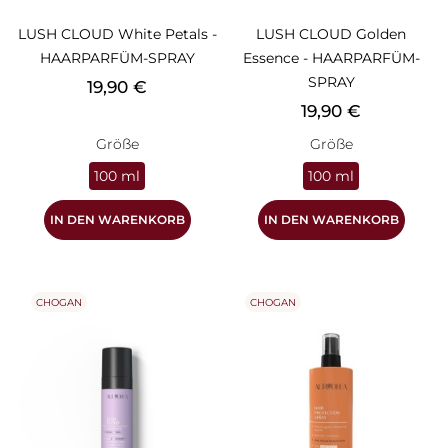
LUSH CLOUD White Petals -
LUSH CLOUD Golden
HAARPARFÜM-SPRAY
Essence - HAARPARFÜM-
SPRAY
Preis
19,90 €
Preis
19,90 €
Größe
Größe
100 ml
100 ml
IN DEN WARENKORB
IN DEN WARENKORB
CHOGAN
CHOGAN