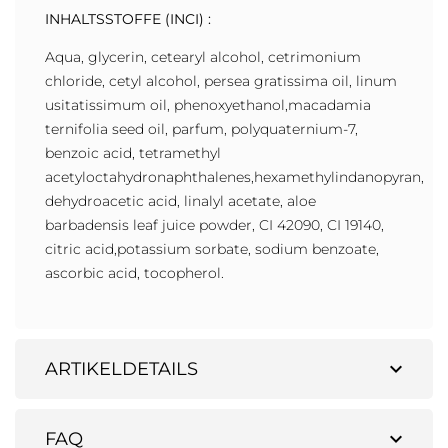
INHALTSSTOFFE (INCI) :
Aqua, glycerin, cetearyl alcohol, cetrimonium
chloride, cetyl alcohol, persea gratissima oil, linum
usitatissimum oil, phenoxyethanol,macadamia
ternifolia seed oil, parfum, polyquaternium-7,
benzoic acid, tetramethyl
acetyloctahydronaphthalenes,hexamethylindanopyran,
dehydroacetic acid, linalyl acetate, aloe
barbadensis leaf juice powder, CI 42090, CI 19140,
citric acid,potassium sorbate, sodium benzoate,
ascorbic acid, tocopherol.
expand_more
ARTIKELDETAILS
expand_more
FAQ