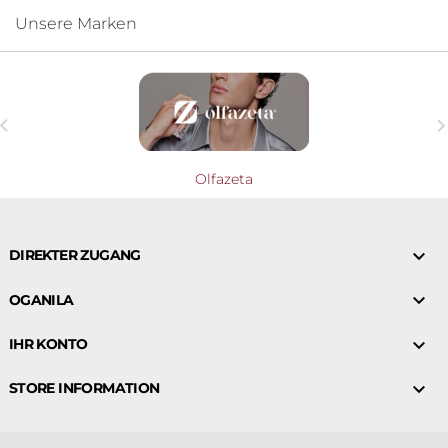
Unsere Marken

Olfazeta

DIREKTER ZUGANG

OGANILA

IHR KONTO

STORE INFORMATION