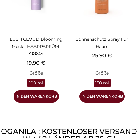
LUSH CLOUD Blooming
Sonnenschutz Spray Für
Musk - HAARPARFÜM-
Haare
SPRAY
Preis
25,90 €
Preis
19,90 €
Größe
Größe
100 ml
150 ml
IN DEN WARENKORB
IN DEN WARENKORB
OGANILA : KOSTENLOSER VERSAND