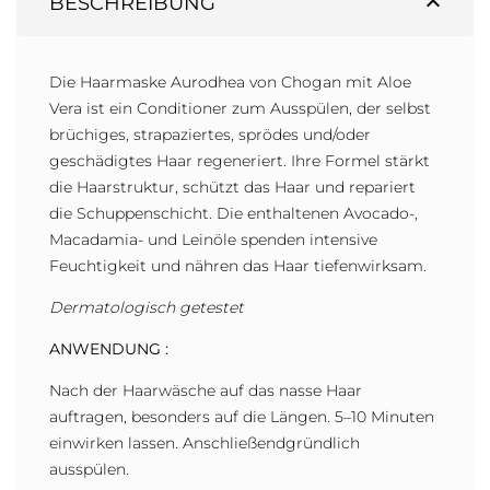
expand_less
BESCHREIBUNG
Die Haarmaske Aurodhea von Chogan mit Aloe
Vera ist ein Conditioner zum Ausspülen, der selbst
brüchiges, strapaziertes, sprödes und/oder
geschädigtes Haar regeneriert. Ihre Formel stärkt
die Haarstruktur, schützt das Haar und repariert
die Schuppenschicht. Die enthaltenen Avocado-,
Macadamia- und Leinöle spenden intensive
Feuchtigkeit und nähren das Haar tiefenwirksam.
Dermatologisch getestet
ANWENDUNG :
Nach der Haarwäsche auf das nasse Haar
auftragen, besonders auf die Längen. 5–10 Minuten
einwirken lassen. Anschließendgründlich
ausspülen.